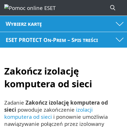
Wybierz kartę
ESET PROTECT On-Prem – Spis treści
Zakończ izolację
komputera od sieci
Zadanie
Zakończ izolację komputera od
sieci
powoduje zakończenie
izolacji
komputera od sieci
i ponownie umożliwia
nawiązywanie połączeń przez izolowany