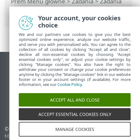
Prem Menu główne
>
Zadania
>
Zadania
klienta
> Zakończ izolację komputera od
sieci
Your account, your cookies
choice
We and our partners use cookies to give you the best
optimized online experience, analyze our website traffic,
and serve you with personalized ads. You can agree to the
collection of all cookies by clicking "Accept all and close",
decline all non-essential cookies by choosing "Accept
essential cookies only", or adjust your cookie settings by
Wyświetl witrynę internetową dla
clicking "Manage cookies". You also have the right to
withdraw your consent or change your cookie preferences
komputerów
anytime by clicking the "Manage cookies" link in our website
footer or in your account settings (if available). For more
End of Life
information, see our
Cookie Policy
.
Baza wiedzy ESET
Forum ESET
ACCEPT ALL AND CLOSE
ESET Status Portal
Pomoc regionalna
ACCEPT ESSENTIAL COOKIES ONLY
© 1992 - 2026 ESET, spol. s
Zarządzaj plikami cookie
MANAGE COOKIES
r.o. – Wszelkie prawa
Polityka dotycząca plików