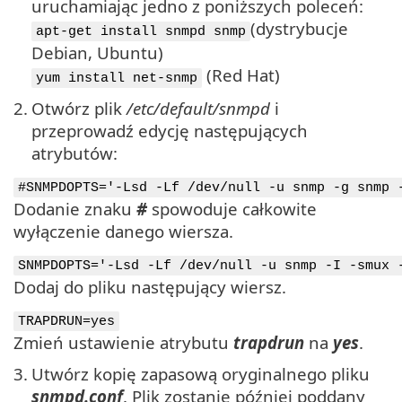
uruchamiając jedno z poniższych poleceń:
(dystrybucje
apt-get install snmpd snmp
Debian, Ubuntu)
(Red Hat)
yum install net-snmp
2.
Otwórz plik
/etc/default/snmpd
i
przeprowadź edycję następujących
atrybutów:
#SNMPDOPTS='-Lsd -Lf /dev/null -u snmp -g snmp 
Dodanie znaku
#
spowoduje całkowite
wyłączenie danego wiersza.
SNMPDOPTS='-Lsd -Lf /dev/null -u snmp -I -smux 
Dodaj do pliku następujący wiersz.
TRAPDRUN=yes
Zmień ustawienie atrybutu
trapdrun
na
yes
.
3.
Utwórz kopię zapasową oryginalnego pliku
snmpd.conf
. Plik zostanie później poddany