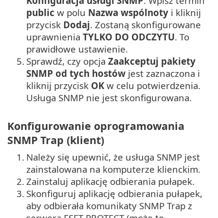
Konfiguracja usługi SNMP
. Wpisz termin
public
w polu
Nazwa wspólnoty
i kliknij
przycisk
Dodaj
. Zostaną skonfigurowane
uprawnienia
TYLKO DO ODCZYTU
. To
prawidłowe ustawienie.
5.
Sprawdź, czy opcja
Zaakceptuj pakiety
SNMP od tych hostów
jest zaznaczona i
kliknij przycisk
OK
w celu potwierdzenia.
Usługa SNMP nie jest skonfigurowana.
Konfigurowanie oprogramowania
SNMP Trap (klient)
1.
Należy się upewnić, że usługa SNMP jest
zainstalowana na komputerze klienckim.
2.
Zainstaluj aplikację odbierania pułapek.
3.
Skonfiguruj aplikację odbierania pułapek,
aby odbierała komunikaty SNMP Trap z
serwera ESET PROTECT (może to