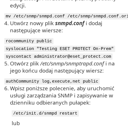
edycji.
mv /etc/snmp/snmpd.conf /etc/snmp/snmpd.conf.or
4.
Utwórz nowy plik
snmpd.conf
i dodaj
następujące wiersze:
rocommunity public
syslocation "Testing ESET PROTECT On-Prem"
syscontact administrator@eset_protect.com
5.
Otwórz plik
/etc/snmp/snmptrapd.conf
i na
jego końcu dodaj następujący wiersz:
authCommunity log,execute,net public
6.
Wpisz poniższe polecenie, aby uruchomić
usługi zarządzania SNMP i zapisywanie w
dzienniku odbieranych pułapek:
/etc/init.d/snmpd restart
lub