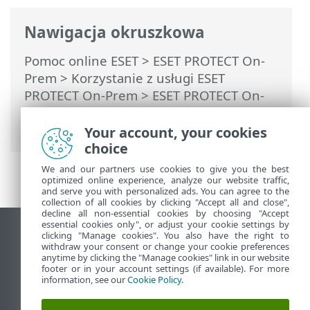
Nawigacja okruszkowa
Pomoc online ESET
>
ESET PROTECT On-
Prem
>
Korzystanie z usługi ESET
PROTECT On-Prem
>
ESET PROTECT On-
Prem Menu główne
>
Więcej
>
Certyfikaty
Your account, your cookies
choice
We and our partners use cookies to give you the best
optimized online experience, analyze our website traffic,
and serve you with personalized ads. You can agree to the
collection of all cookies by clicking "Accept all and close",
decline all non-essential cookies by choosing "Accept
essential cookies only", or adjust your cookie settings by
Wyświetl witrynę internetową dla
clicking "Manage cookies". You also have the right to
withdraw your consent or change your cookie preferences
komputerów
anytime by clicking the "Manage cookies" link in our website
footer or in your account settings (if available). For more
End of Life
information, see our
Cookie Policy
.
Baza wiedzy ESET
Forum ESET