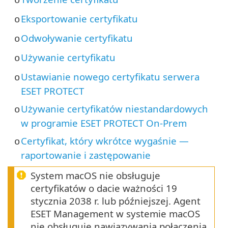
o
Eksportowanie certyfikatu
o
Odwoływanie certyfikatu
o
Używanie certyfikatu
o
Ustawianie nowego certyfikatu serwera
o
ESET PROTECT
Używanie certyfikatów niestandardowych
o
w programie ESET PROTECT On-Prem
Certyfikat, który wkrótce wygaśnie —
o
raportowanie i zastępowanie
System macOS nie obsługuje
certyfikatów o dacie ważności 19
stycznia 2038 r. lub późniejszej. Agent
ESET Management w systemie macOS
nie obsługuje nawiązywania połączenia