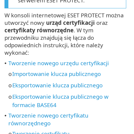
serwerem ESET PROTECT.
W konsoli internetowej ESET PROTECT można
utworzyć nowy
urząd certyfikacji
oraz
certyfikaty równorzędne
. W tym
przewodniku znajdują się łącza do
odpowiednich instrukcji, które należy
wykonać:
Tworzenie nowego urzędu certyfikacji
•
Importowanie klucza publicznego
o
Eksportowanie klucza publicznego
o
Eksportowanie klucza publicznego w
o
formacie BASE64
Tworzenie nowego certyfikatu
•
równorzędnego
Tworzenie certyfikatu