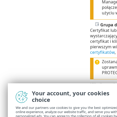
Manage
połącze
użyciu 
Grupa d
Certyfikat lu
wystarczający
certyfikat i k
pierwszym wi
certyfikatów
,
Zostaną
uprawn
PROTEC
Kliknij przyci
Your account, your cookies
Filtry i 
choice
Można dostos
We and our partners use cookies to give you the best optimize
online experience, analyze our website traffic, and serve you wit
Zarządza
•
personalized ads. You can agree to the collection of all cookies b