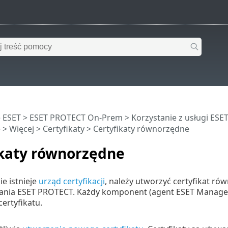
 ESET
>
ESET PROTECT On-Prem
>
Korzystanie z usługi ES
e
>
Więcej
>
Certyfikaty
> Certyfikaty równorzędne
ikaty równorzędne
ie istnieje
urząd certyfikacji
, należy utworzyć certyfikat 
nia ESET PROTECT. Każdy komponent (agent ESET Manage
ertyfikatu.