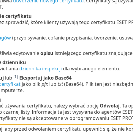
żliwia
utworzenie nowego certyfikatu
. Certyfikaty są uży
T.
ie
certyfikatu
 sprawdzić, które klienty używają tego certyfikatu ESET 
agów
(przypisywanie, cofanie przypisania, tworzenie, usuwa
żliwia edytowanie
opisu
istniejącego certyfikatu znajdująceg
w dzienniku
wietlania
dziennika inspekcji
dla wybranego elementu.
uj
lub
Eksportuj jako Base64
ertyfikat
jako plik
pfx
lub
txt
(Base64). Plik ten jest niezbę
komputerze.
j
ć używania certyfikatu, należy wybrać opcję
Odwołaj
. Ta 
o czarnej listy. Informacja ta jest wysyłana do agentów E
tyfikaty nie są akceptowane w oprogramowaniu ESET PR
j, aby przed odwołaniem certyfikatu upewnić się, że nie k