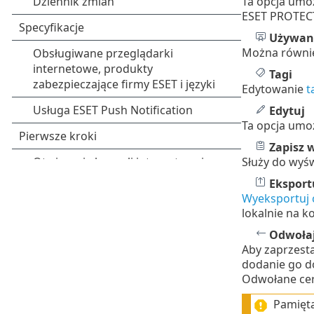
Ta opcja umo
ESET PROTEC
Używan
Można również
Tagi
Edytowanie
t
Edytuj
Ta opcja umo
Zapisz 
Służy do wyś
Eksport
Wyeksportuj c
lokalnie na 
Odwoła
Aby zaprzesta
dodanie go d
Odwołane cer
Pamięta