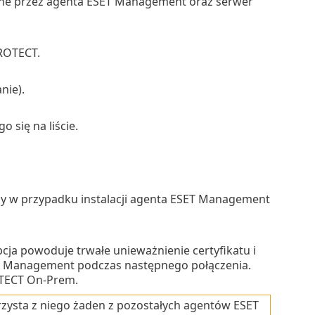
wane przez agenta ESET Management oraz serwer
PROTECT.
nie).
o się na liście.
dny w przypadku instalacji agenta ESET Management
opcja powoduje trwałe unieważnienie certyfikatu i
SET Management podczas następnego połączenia.
OTECT On-Prem.
orzysta z niego żaden z pozostałych agentów ESET