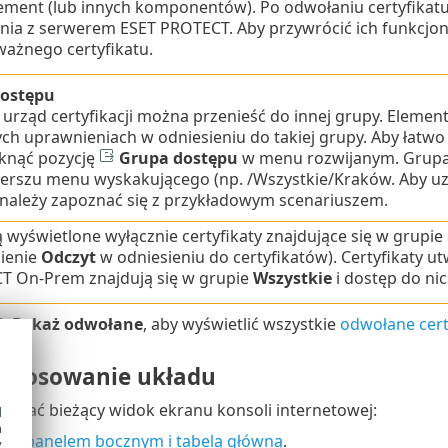
ment (lub innych komponentów). Po odwołaniu certyfikat
nia z serwerem ESET PROTECT. Aby przywrócić ich funkcjo
ważnego certyfikatu.
ostępu
b urząd certyfikacji można przenieść do innej grupy. Eleme
ch uprawnieniach w odniesieniu do takiej grupy. Aby łatw
liknąć pozycję
Grupa dostępu
w menu rozwijanym. Grupa 
erszu menu wyskakującego (np. /Wszystkie/Kraków. Aby uzy
 należy zapoznać się z przykładowym scenariuszem.
 wyświetlone wyłącznie certyfikaty znajdujące się w grupi
ienie
Odczyt
w odniesieniu do certyfikatów). Certyfikaty u
T On-Prem znajdują się w grupie
Wszystkie
i dostęp do nic
sk
Pokaż odwołane
, aby wyświetlić wszystkie
odwołane cert
dostosowanie układu
ować bieżący widok ekranu konsoli internetowej:
d
h
nie panelem bocznym i tabelą główną
.
y