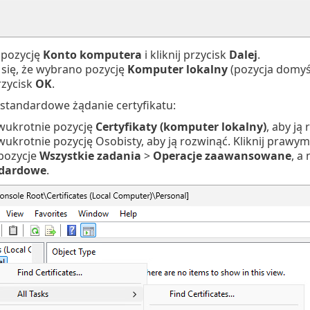
 pozycję
Konto komputera
i kliknij przycisk
Dalej
.
się, że wybrano pozycję
Komputer lokalny
(pozycja domyśln
przycisk
OK
.
standardowe żądanie certyfikatu:
dwukrotnie pozycję
Certyfikaty (komputer lokalny)
, aby ją
dwukrotnie pozycję Osobisty, aby ją rozwinąć. Kliknij praw
 pozycje
Wszystkie zadania
>
Operacje zaawansowane
, a
ndardowe
.