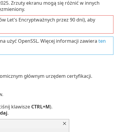
025. Zrzuty ekranu mogą się różnić w innych
ezmieniony.
tów Let's Encryptważnych przez 90 dni), aby
a użyć OpenSSL. Więcej informacji zawiera
ten
onomicznym głównym urzędem certyfikacji.
w.
iśnij klawisze
CTRL+M
).
daj
.