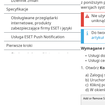
z poniższym 
wersjach sys
Nie uży
uniknąć
Do twor
artykuł
Wymagane ro
Usługi d
•
Usługi ce
•
1.
Otwórz
Ko
a)
Zaloguj 
b)
Uruchom
c)
Kliknij 
d)
W okien