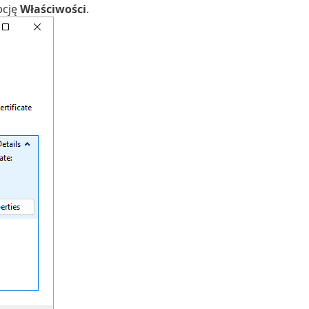
pcję
Właściwości
.