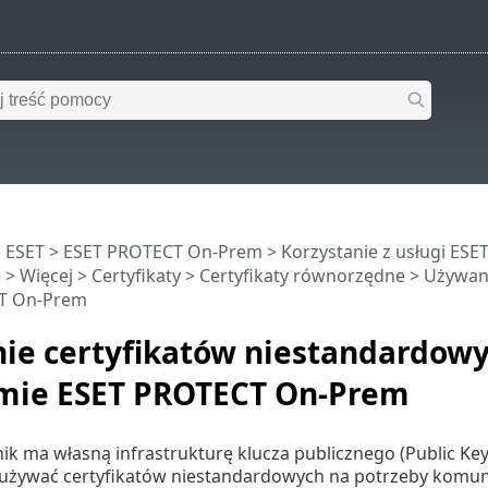
 ESET
>
ESET PROTECT On-Prem
>
Korzystanie z usługi ES
e
>
Więcej
>
Certyfikaty
>
Certyfikaty równorzędne
> Używani
T On-Prem
ie certyfikatów niestandardow
mie ESET PROTECT On-Prem
nik ma własną infrastrukturę klucza publicznego (Public Ke
żywać certyfikatów niestandardowych na potrzeby komuni