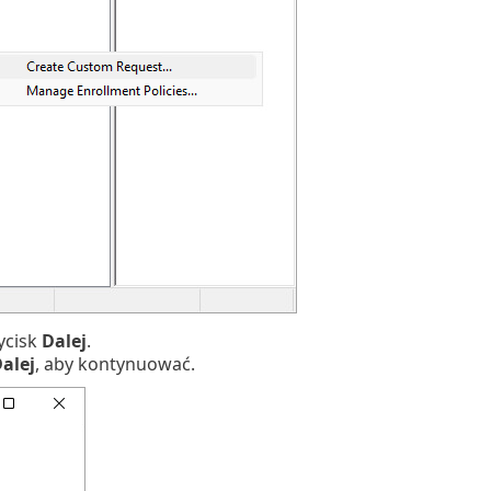
ycisk
Dalej
.
alej
, aby kontynuować.