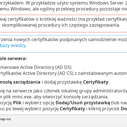
przykładem. W przykładzie użyto systemu Windows Server 2
temu Windows, ale ogólny przebieg procedury pozostaje ni
waj certyfikatów o krótkiej ważności (na przykład certyfika
 skomplikowanej procedury ich częstego zastępowania.
zenia nowych certyfikatów podpisanych samodzielnie możn
 bazy wiedzy
.
le serwera:
omenowe Active Directory (AD DS)
rtyfikatów Active Directory (AD CS) z zainstalowanym aut
nsolę zarządzania
i dodaj przystawkę
Certyfikaty
:
się na serwerze jako członek lokalnej grupy administratoró
 plik mmc.exe, aby otworzyć konsolę zarządzania.
pozycję
Plik
i wybierz opcję
Dodaj/Usuń przystawkę
(lub nac
ku po lewej wybierz pozycję
Certyfikaty
i kliknij przycisk
Do