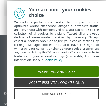
PROTECT On-Prem
>
ESET PROTECT On-
Prem Menu główne
> Raporty
Your account, your cookies
choice
We and our partners use cookies to give you the best
optimized online experience, analyze our website traffic,
and serve you with personalized ads. You can agree to the
collection of all cookies by clicking "Accept all and close",
decline all non-essential cookies by choosing "Accept
essential cookies only", or adjust your cookie settings by
Wyświetl witrynę internetową dla
clicking "Manage cookies". You also have the right to
withdraw your consent or change your cookie preferences
komputerów
anytime by clicking the "Manage cookies" link in our website
footer or in your account settings (if available). For more
End of Life
information, see our
Cookie Policy
.
Baza wiedzy ESET
Forum ESET
ACCEPT ALL AND CLOSE
ESET Status Portal
Pomoc regionalna
ACCEPT ESSENTIAL COOKIES ONLY
© 1992 - 2026 ESET, spol. s
Zarządzaj plikami cookie
MANAGE COOKIES
r.o. – Wszelkie prawa
Polityka dotycząca plików
zastrzeżone.
cookie