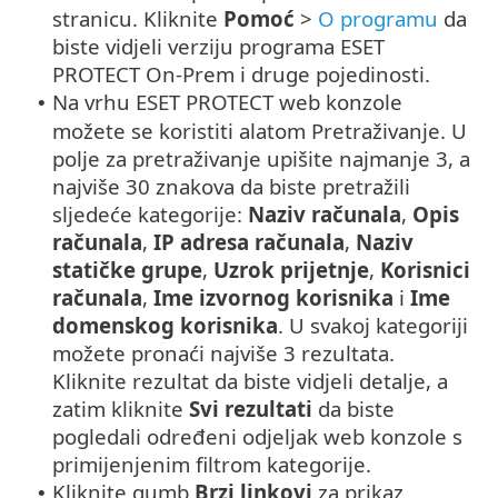
stranicu. Kliknite
Pomoć
>
O programu
da
biste vidjeli verziju programa ESET
PROTECT On-Prem i druge pojedinosti.
Na vrhu ESET PROTECT web konzole
•
možete se koristiti alatom Pretraživanje. U
polje za pretraživanje upišite najmanje 3, a
najviše 30 znakova da biste pretražili
sljedeće kategorije:
Naziv računala
,
Opis
računala
,
IP adresa računala
,
Naziv
statičke grupe
,
Uzrok prijetnje
,
Korisnici
računala
,
Ime izvornog korisnika
i
Ime
domenskog korisnika
. U svakoj kategoriji
možete pronaći najviše 3 rezultata.
Kliknite rezultat da biste vidjeli detalje, a
zatim kliknite
Svi rezultati
da biste
pogledali određeni odjeljak web konzole s
primijenjenim filtrom kategorije.
Kliknite gumb
Brzi linkovi
za prikaz
•