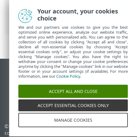
ESET-ova online pomoć
>
ESET PROTECT
Your account, your cookies
On-Prem
>
Započni
> ESET PROTECT Web-
choice
konzola
We and our partners use cookies to give you the best
optimized online experience, analyze our website traffic,
and serve you with personalized ads. You can agree to the
collection of all cookies by clicking "Accept all and close",
decline all non-essential cookies by choosing "Accept
essential cookies only", or adjust your cookie settings by
clicking "Manage cookies". You also have the right to
withdraw your consent or change your cookie preferences
anytime by clicking the "Manage cookies" link in our website
Prikaži stranicu za radnu površinu
footer or in your account settings (if available). For more
information, see our
Cookie Policy
.
End of Life
ESET-ova baza znanja
ACCEPT ALL AND CLOSE
ESET-ov forum
ESET Status Portal
ACCEPT ESSENTIAL COOKIES ONLY
Regionalna podrška
MANAGE COOKIES
© 1992 - 2026 ESET, spol. s
Upravljanje kolačićima
r.o. – Sva prava pridržana.
Pravila o kolačićima