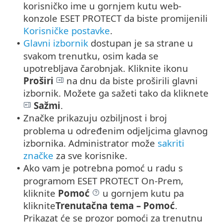
korisničko ime u gornjem kutu web-
konzole ESET PROTECT da biste promijenili
Korisničke postavke
.
Glavni izbornik
dostupan je sa strane u
•
svakom trenutku, osim kada se
upotrebljava čarobnjak.
Kliknite ikonu
Proširi
na dnu da biste proširili glavni
izbornik. Možete ga sažeti tako da kliknete
Sažmi
.
Značke prikazuju ozbiljnost i broj
•
problema u određenim odjeljcima glavnog
izbornika. Administrator može
sakriti
značke
za sve korisnike.
Ako vam je potrebna pomoć u radu s
•
programom ESET PROTECT On-Prem,
kliknite
Pomoć
u gornjem kutu pa
kliknite
Trenutačna tema – Pomoć
.
Prikazat će se prozor pomoći za trenutnu