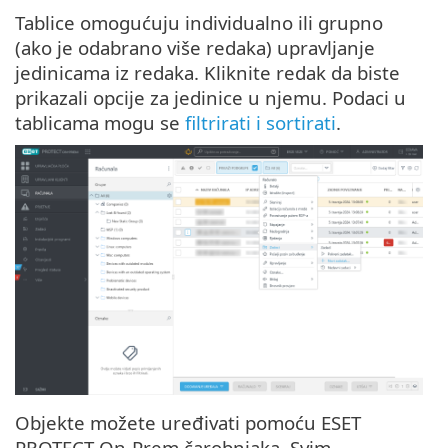
Tablice omogućuju individualno ili grupno
(ako je odabrano više redaka) upravljanje
jedinicama iz redaka. Kliknite redak da biste
prikazali opcije za jedinice u njemu. Podaci u
tablicama mogu se
filtrirati i sortirati
.
Objekte možete uređivati pomoću ESET
PROTECT On-Prem čarobnjaka. Svim