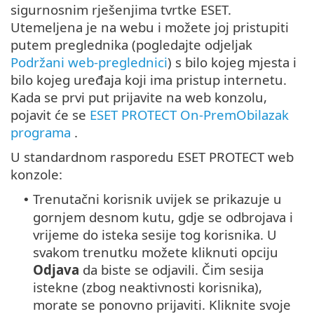
sigurnosnim rješenjima tvrtke ESET.
Utemeljena je na webu i možete joj pristupiti
putem preglednika (pogledajte odjeljak
Podržani web-preglednici
) s bilo kojeg mjesta i
bilo kojeg uređaja koji ima pristup internetu.
Kada se prvi put prijavite na web konzolu,
pojavit će se
ESET PROTECT On-PremObilazak
programa
.
U standardnom rasporedu ESET PROTECT web
konzole:
Trenutačni korisnik uvijek se prikazuje u
•
gornjem desnom kutu, gdje se odbrojava i
vrijeme do isteka sesije tog korisnika. U
svakom trenutku možete kliknuti opciju
Odjava
da biste se odjavili. Čim sesija
istekne (zbog neaktivnosti korisnika),
morate se ponovno prijaviti. Kliknite svoje