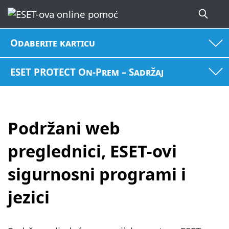
Odaberite karticu
ESET PROTECT On-Prem – Sadržaj
Podržani web
preglednici, ESET-ovi
sigurnosni programi i
jezici