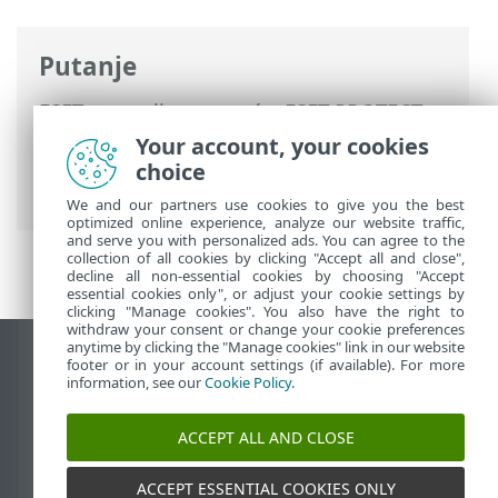
Putanje
ESET-ova online pomoć
>
ESET PROTECT
On-Prem
>
Specifikacije
> Podržani web
Your account, your cookies
preglednici, ESET-ovi sigurnosni programi
choice
i jezici
We and our partners use cookies to give you the best
optimized online experience, analyze our website traffic,
and serve you with personalized ads. You can agree to the
collection of all cookies by clicking "Accept all and close",
decline all non-essential cookies by choosing "Accept
essential cookies only", or adjust your cookie settings by
clicking "Manage cookies". You also have the right to
withdraw your consent or change your cookie preferences
anytime by clicking the "Manage cookies" link in our website
Prikaži stranicu za radnu površinu
footer or in your account settings (if available). For more
information, see our
Cookie Policy
.
End of Life
ESET-ova baza znanja
ACCEPT ALL AND CLOSE
ESET-ov forum
ESET Status Portal
ACCEPT ESSENTIAL COOKIES ONLY