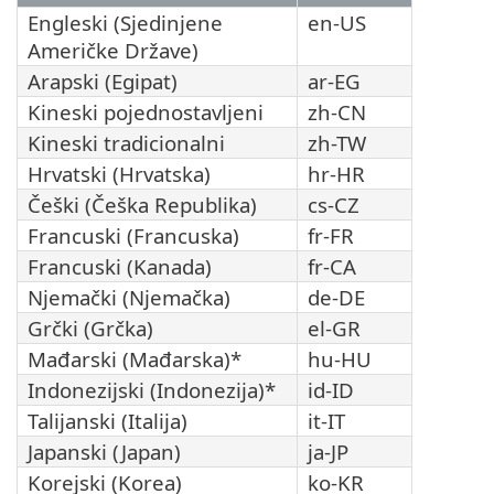
Engleski (Sjedinjene
en-US
Američke Države)
Arapski (Egipat)
ar-EG
Kineski pojednostavljeni
zh-CN
Kineski tradicionalni
zh-TW
Hrvatski (Hrvatska)
hr-HR
Češki (Češka Republika)
cs-CZ
Francuski (Francuska)
fr-FR
Francuski (Kanada)
fr-CA
Njemački (Njemačka)
de-DE
Grčki (Grčka)
el-GR
Mađarski (Mađarska)*
hu-HU
Indonezijski (Indonezija)*
id-ID
Talijanski (Italija)
it-IT
Japanski (Japan)
ja-JP
Korejski (Korea)
ko-KR