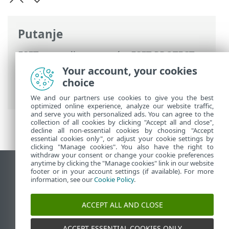
Putanje
ESET-ova online pomoć
>
ESET PROTECT
On-Prem
>
Započni
>
ESET PROTECT Web-
Your account, your cookies
konzola
> Obilazak programa ESET
choice
PROTECT On-Prem
We and our partners use cookies to give you the best
optimized online experience, analyze our website traffic,
and serve you with personalized ads. You can agree to the
collection of all cookies by clicking "Accept all and close",
decline all non-essential cookies by choosing "Accept
essential cookies only", or adjust your cookie settings by
clicking "Manage cookies". You also have the right to
withdraw your consent or change your cookie preferences
anytime by clicking the "Manage cookies" link in our website
Prikaži stranicu za radnu površinu
footer or in your account settings (if available). For more
information, see our
Cookie Policy
.
End of Life
ESET-ova baza znanja
ACCEPT ALL AND CLOSE
ESET-ov forum
ESET Status Portal
ACCEPT ESSENTIAL COOKIES ONLY