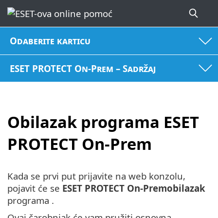
Odaberite karticu
ESET PROTECT On-Prem – Sadržaj
Obilazak programa ESET
PROTECT On-Prem
Kada se prvi put prijavite na web konzolu,
pojavit će se
ESET PROTECT On-Premobilazak
programa .
Ovaj čarobnjak će vam pružiti osnovna