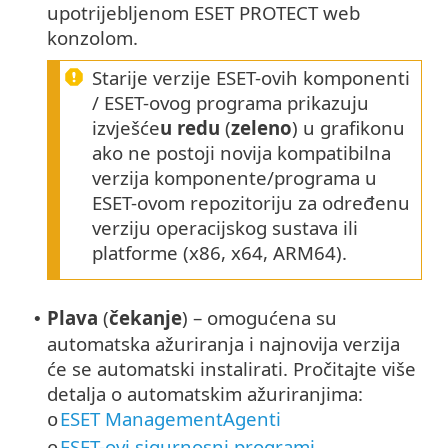
upotrijebljenom ESET PROTECT web
konzolom.
Starije verzije ESET-ovih komponenti
/ ESET-ovog programa prikazuju
izvješće
u redu
(
zeleno
) u grafikonu
ako ne postoji novija kompatibilna
verzija komponente/programa u
ESET-ovom repozitoriju za određenu
verziju operacijskog sustava ili
platforme (x86, x64, ARM64).
Plava
(
čekanje
) – omogućena su
•
automatska ažuriranja i najnovija verzija
će se automatski instalirati. Pročitajte više
detalja o automatskim ažuriranjima:
ESET ManagementAgenti
o
ESET-ovi sigurnosni programi