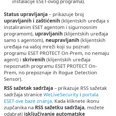
instalacije ESET-ovog programa).
Status upravljanja
– prikazuje broj
upravljanih i zaštićenih
(klijentskih uređaja s
instaliranim ESET agentom i sigurnosnim
programom),
upravljanih
(klijentskih uređaja
samo s agentom),
neupravljanih
(klijentskih
uređaja na vašoj mreži koji su poznati
programu ESET PROTECT On-Prem, no nemaju
agent) i
skrivenih
(klijentskih uređaja
nepoznatih programu ESET PROTECT On-
Prem, no prepoznaje ih Rogue Detection
Sensor).
RSS sažetak sadržaja
– prikazuje RSS sažetak
sadržaja stranice
WeLiveSecurity
i
portala
ESET-ove baze znanja
. Kada kliknete ikonu
zupčanika na
RSS sažetku sadržaja
, možete
odabrati
isključivanje automatske