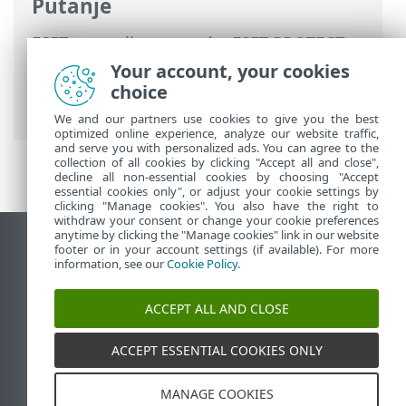
Putanje
ESET-ova online pomoć
>
ESET PROTECT
On-Prem
>
Upotreba sustava ESET
Your account, your cookies
PROTECT On-Prem
>
ESET PROTECT On-
choice
Prem Glavni izbornik
> Upravljačka ploča
We and our partners use cookies to give you the best
optimized online experience, analyze our website traffic,
and serve you with personalized ads. You can agree to the
collection of all cookies by clicking "Accept all and close",
decline all non-essential cookies by choosing "Accept
essential cookies only", or adjust your cookie settings by
clicking "Manage cookies". You also have the right to
withdraw your consent or change your cookie preferences
anytime by clicking the "Manage cookies" link in our website
Prikaži stranicu za radnu površinu
footer or in your account settings (if available). For more
information, see our
Cookie Policy
.
End of Life
ESET-ova baza znanja
ACCEPT ALL AND CLOSE
ESET-ov forum
ESET Status Portal
ACCEPT ESSENTIAL COOKIES ONLY
Regionalna podrška
MANAGE COOKIES