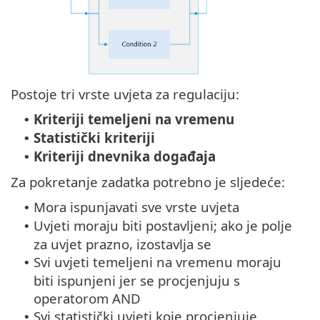
Postoje tri vrste uvjeta za regulaciju:
Kriteriji temeljeni na vremenu
•
Statistički kriteriji
•
Kriteriji dnevnika događaja
•
Za pokretanje zadatka potrebno je sljedeće:
Mora ispunjavati sve vrste uvjeta
•
Uvjeti moraju biti postavljeni; ako je polje
•
za uvjet prazno, izostavlja se
Svi uvjeti temeljeni na vremenu moraju
•
biti ispunjeni jer se procjenjuju s
operatorom AND
Svi statistički uvjeti koje procjenjuje
•