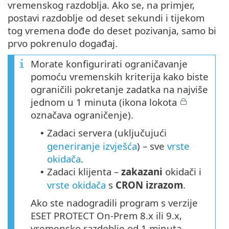
vremenskog razdoblja. Ako se, na primjer,
postavi razdoblje od deset sekundi i tijekom
tog vremena dođe do deset pozivanja, samo bi
prvo pokrenulo događaj.
Morate konfigurirati ograničavanje
pomoću vremenskih kriterija kako biste
ograničili pokretanje zadatka na najviše
jednom u 1 minuta (ikona lokota
označava ograničenje).
Zadaci servera (uključujući
•
generiranje izvješća
) – sve
vrste
okidača
.
Zadaci klijenta –
zakazani
okidači i
•
vrste okidača
s
CRON izrazom
.
Ako ste nadogradili program s verzije
ESET PROTECT On-Prem 8.x ili 9.x,
vremensko razdoblje od 1 minuta