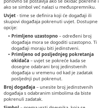
ponovno se postavlja ako se okidač pokrene i
ako se simbol već nalazi u međuspremniku.
Uvjet
- time se definira koji će događaji ili
skupovi događaja pokrenuti uvjet. Dostupne
opcije:
Primljeno uzastopno
– određeni broj
•
događaja mora se dogoditi uzastopno. Ti
događaji moraju biti jedinstveni.
Primljeno od posljednjeg pokretanja
•
okidača
– uvjet se pokreće kada se
dosegne odabrani broj jedinstvenih
događaja u vremenu od kad je zadatak
posljednji put pokrenut.
Broj događaja
– unesite broj jedinstvenih
događaja s odabranim simbolima da biste
pokrenuli zadatak.
Simbol
– prema vrsti dnevnika, koja se