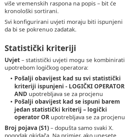
više vremenskih raspona na popis – bit će
kronološki sortirani.
Svi konfigurirani uvjeti moraju biti ispunjeni
da bi se pokrenuo zadatak.
Statistički kriteriji
Uvjet
– statistički uvjeti mogu se kombinirati
upotrebom logičkog operatora:
Pošalji obavijest kad su svi statistički
•
kriteriji ispunjeni
- LOGIČKI OPERATOR
AND
upotrebljava se za procjenu
Pošalji obavijest kad se ispuni barem
•
jedan statistički kriterij – logički
operator OR
upotrebljava se za procjenu
Broj pojava (S1)
– dopušta samo svaki X.
pogodak okidača. Na primjer, ako unesete