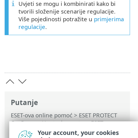
Uvjeti se mogu i kombinirati kako bi
tvorili složenije scenarije regulacije.
Više pojedinosti potražite u
primjerima
regulacije
.
Putanje
ESET-ova online pomoć
>
ESET PROTECT
On-Prem
>
Upotreba sustava ESET
PROTECT On-Prem
>
ESET PROTECT On-
Your account, your cookies