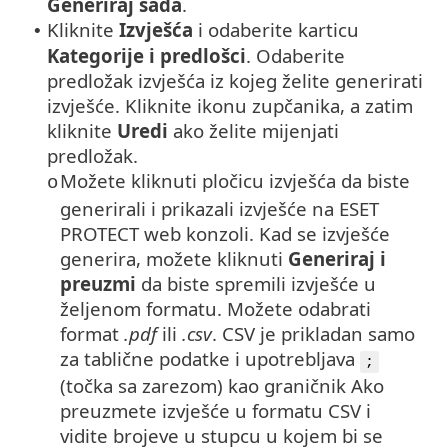
Generiraj
sada
.
Kliknite
Izvješća
i odaberite karticu
•
Kategorije i predlošci
. Odaberite
predložak izvješća iz kojeg želite generirati
izvješće. Kliknite ikonu zupčanika, a zatim
kliknite
Uredi
ako želite mijenjati
predložak.
Možete kliknuti pločicu izvješća da biste
o
generirali i prikazali izvješće na ESET
PROTECT web konzoli. Kad se izvješće
generira, možete kliknuti
Generiraj i
preuzmi
da biste spremili izvješće u
željenom formatu.
Možete odabrati
format
.pdf
ili
.csv
. CSV je prikladan samo
za tablične podatke i upotrebljava
;
(točka sa zarezom) kao graničnik Ako
preuzmete izvješće u formatu CSV i
vidite brojeve u stupcu u kojem bi se