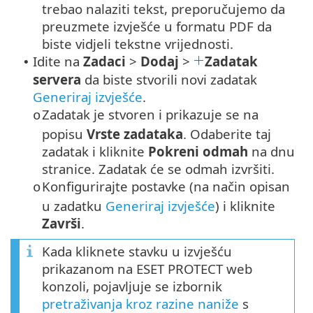
trebao nalaziti tekst, preporučujemo da
preuzmete izvješće u formatu PDF da
biste vidjeli tekstne vrijednosti.
Idite na
Zadaci
>
Dodaj
>
Zadatak
•
servera
da biste stvorili novi zadatak
Generiraj izvješće
.
Zadatak je stvoren i prikazuje se na
o
popisu
Vrste zadataka
. Odaberite taj
zadatak i kliknite
Pokreni odmah
na dnu
stranice. Zadatak će se odmah izvršiti.
Konfigurirajte postavke (na način opisan
o
u zadatku
Generiraj izvješće
) i kliknite
Završi
.
Kada kliknete stavku u izvješću
prikazanom na ESET PROTECT web
konzoli, pojavljuje se izbornik
pretraživanja kroz razine naniže
s