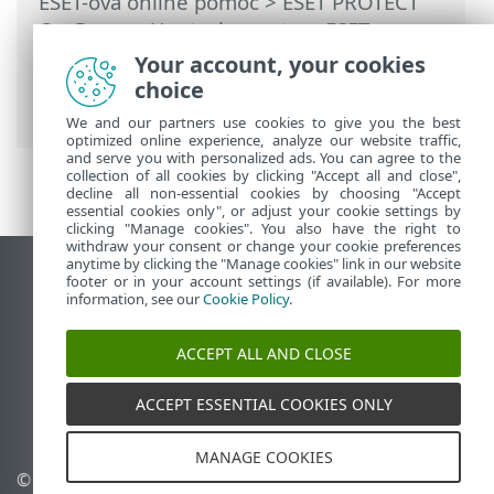
ESET-ova online pomoć
>
ESET PROTECT
On-Prem
>
Upotreba sustava ESET
PROTECT On-Prem
>
ESET PROTECT On-
Your account, your cookies
Prem Glavni izbornik
>
Izvješća
>
choice
Generiranje izvješća
We and our partners use cookies to give you the best
optimized online experience, analyze our website traffic,
and serve you with personalized ads. You can agree to the
collection of all cookies by clicking "Accept all and close",
decline all non-essential cookies by choosing "Accept
essential cookies only", or adjust your cookie settings by
clicking "Manage cookies". You also have the right to
withdraw your consent or change your cookie preferences
anytime by clicking the "Manage cookies" link in our website
Prikaži stranicu za radnu površinu
footer or in your account settings (if available). For more
information, see our
Cookie Policy
.
End of Life
ESET-ova baza znanja
ACCEPT ALL AND CLOSE
ESET-ov forum
ESET Status Portal
ACCEPT ESSENTIAL COOKIES ONLY
Regionalna podrška
MANAGE COOKIES
© 1992 - 2026 ESET, spol. s
Upravljanje kolačićima