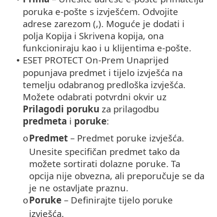
poruka e-pošte s izvješćem. Odvojite
adrese zarezom (,). Moguće je dodati i
polja Kopija i Skrivena kopija, ona
funkcioniraju kao i u klijentima e-pošte.
ESET PROTECT On-Prem Unaprijed
•
popunjava predmet i tijelo izvješća na
temelju odabranog predloška izvješća.
Možete odabrati potvrdni okvir uz
Prilagodi poruku
za prilagodbu
predmeta
i
poruke
:
Predmet
– Predmet poruke izvješća.
o
Unesite specifičan predmet tako da
možete sortirati dolazne poruke. Ta
opcija nije obvezna, ali preporučuje se da
je ne ostavljate praznu.
Poruke
– Definirajte tijelo poruke
o
izvješća.