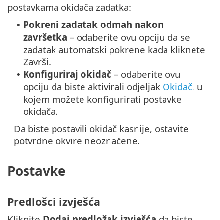
postavkama okidača zadatka:
Pokreni zadatak odmah nakon
•
završetka
– odaberite ovu opciju da se
zadatak automatski pokrene kada kliknete
Završi.
Konfiguriraj okidač
– odaberite ovu
•
opciju da biste aktivirali odjeljak
Okidač
, u
kojem možete konfigurirati postavke
okidača.
Da biste postavili okidač kasnije, ostavite
potvrdne okvire neoznačene.
Postavke
Predlošci izvješća
Kliknite
Dodaj predložak izvješća
da biste