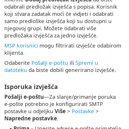
odabrali predložak izvješća s popisa. Korisnik
koji stvara zadatak moći će vidjeti i odabrati
samo predloške izvješća koji su dostupni u
njegovoj grupi. Možete odabrati više
predložaka izvješća za jedno izvješće.
MSP korisnici
mogu filtrirati izvješće odabirom
klijenta.
Odaberite
Pošalji e-poštu
ili
Spremi u
datoteku
da biste dobili generirano izvješće.
Isporuka izvješća
Pošalji e-poštu
—Za slanje/primanje poruka
e-pošte potrebno je konfigurirati SMTP
postavke u odjeljku
Više
>
Postavke
>
Napredne postavke
.
Prima
– Unesite adrese e-pošte primatelja
•