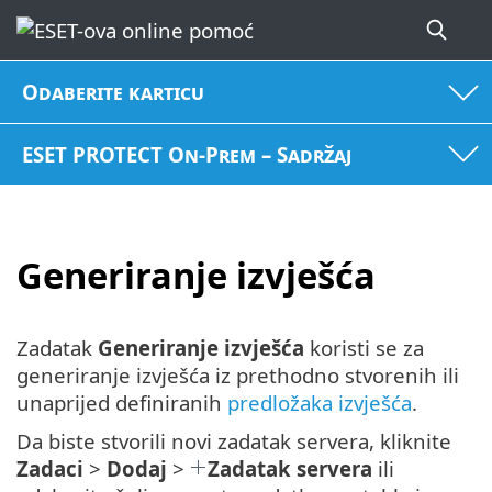
Odaberite karticu
ESET PROTECT On-Prem – Sadržaj
Generiranje izvješća
Zadatak
Generiranje izvješća
koristi se za
generiranje izvješća iz prethodno stvorenih ili
unaprijed definiranih
predložaka izvješća
.
Da biste stvorili novi zadatak servera, kliknite
Zadaci
>
Dodaj
>
Zadatak servera
ili