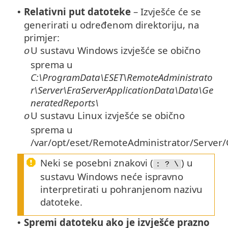
Relativni put datoteke
– Izvješće će se
•
generirati u određenom direktoriju, na
primjer:
U sustavu Windows izvješće se obično
o
sprema u
C:\ProgramData\ESET\RemoteAdministrato
r\Server\EraServerApplicationData\Data\Ge
neratedReports\
U sustavu Linux izvješće se obično
o
sprema u
/var/opt/eset/RemoteAdministrator/Server
Neki se posebni znakovi (
) u
: ? \
sustavu Windows neće ispravno
interpretirati u pohranjenom nazivu
datoteke.
Spremi datoteku ako je izvješće prazno
•