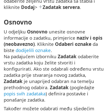
odaberite željenu vrstu zadatka sa stabla i
kliknite
Dodaj
>
Zadatak servera
.
Osnovno
U odjeljku
Osnovno
unesite osnovne
informacije o zadatku, primjerice
naziv i opis
(neobavezno)
. Kliknite
Odaberi oznake
da
biste
dodijelili oznake
.
Na padajućem izborniku
Zadatak
odaberite
vrstu zadatka koju želite stvoriti i
konfigurirati. Ako ste odabrali određenu vrstu
zadatka prije stvaranja novog zadatka,
Zadatak
je unaprijed odabran na temelju
prethodnog odabira.
Zadatak
(pogledajte
popis svih zadataka
) definira postavke i
ponašanje zadatka.
Također možete odabrati među sljedećim