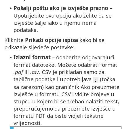
Pošalji poštu ako je izvješće prazno
–
•
Upotrijebite ovu opciju ako želite da se
izvješće šalje iako u njemu nema
podataka.
Kliknite
Prikaži opcije ispisa
kako bi se
prikazale sljedeće postavke:
Izlazni format
– odaberite odgovarajući
•
format datoteke.
Možete odabrati format
.pdf
ili
.csv
. CSV je prikladan samo za
tablične podatke i upotrebljava
(točka
;
sa zarezom) kao graničnik Ako preuzmete
izvješće u formatu CSV i vidite brojeve u
stupcu u kojem bi se trebao nalaziti tekst,
preporučujemo da preuzmete izvješće u
formatu PDF da biste vidjeli tekstne
vrijednosti.