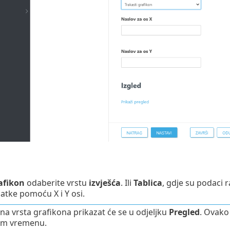
afikon
odaberite vrstu
izvješća
. Ili
Tablica
, gdje su podaci r
atke pomoću X i Y osi.
a vrsta grafikona prikazat će se u odjeljku
Pregled
. Ovako 
om vremenu.