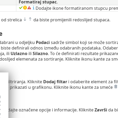
Formatiraj stupac
.
Dodajte ikone formatiranom stupcu prema
 od strelica
da biste promijenili redoslijed stupaca.
e
dabrani u odjeljku
Podaci
sadrže simbol koji se može sortirat
biste definirali odnos između odabranih podataka. Odaberite
a, ili
Uzlazno
ili
Silazno
. To će definirati rezultate prikazan
edoslijed elemenata za sortiranje. Kliknite ikonu kante za s
in filtriranja. Kliknite
Dodaj filtar
i odaberite element za fil
 će se prikazati u grafikonu. Kliknite ikonu kante za smeće
d
h
y
gledajte označene opcije i informacije. Kliknite
Završi
da bi
y
e