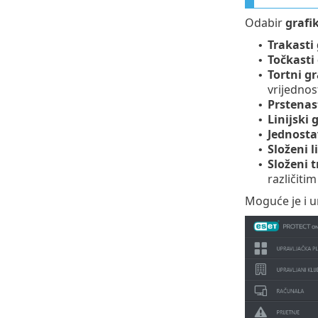
Odabir
grafi
Trakasti
•
Točkasti
•
Tortni g
•
vrijednost
Prstenas
•
Linijski
•
Jednosta
•
Složeni l
•
Složeni t
•
različiti
Moguće je i u