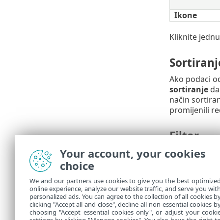
Ikone
Kliknite jednu
Sortiranj
Ako podaci o
sortiranje
da 
način sortiranj
promijenili r
Filtar
Your account, your cookies
Definirajte nač
koji rezultati
choice
We and our partners use cookies to give you the best optimize
Sažetak
online experience, analyze our website traffic, and serve you wit
personalized ads. You can agree to the collection of all cookies b
U
sažetku
pre
clicking "Accept all and close", decline all non-essential cookies b
choosing "Accept essential cookies only", or adjust your cooki