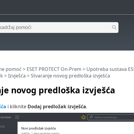
ine pomoć
>
ESET PROTECT On-Prem
>
Upotreba sustava E
ik
>
Izvješća
> Stvaranje novog predloška izvješća
je novog predloška izvješća
šća
i kliknite
Dodaj predložak izvješća
.