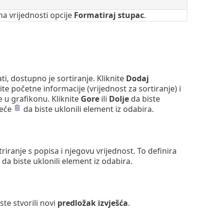
 vrijednosti opcije
Formatiraj stupac
.
i, dostupno je sortiranje. Kliknite
Dodaj
 početne informacije (vrijednost za sortiranje) i
e u grafikonu. Kliknite
Gore
ili
Dolje
da biste
meće
da biste uklonili element iz odabira.
triranje s popisa i njegovu vrijednost. To definira
da biste uklonili element iz odabira.
ste stvorili novi
predložak izvješća
.