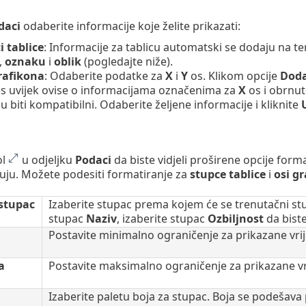
daci
odaberite informacije koje želite prikazati:
i tablice
: Informacije za tablicu automatski se dodaju na te
,
oznaku
i
oblik
(pogledajte niže).
rafikona
: Odaberite podatke za
X
i
Y
os. Klikom opcije
Doda
s uvijek ovise o informacijama označenima za
X
os i obrnut
 biti kompatibilni. Odaberite željene informacije i kliknite
ol
u odjeljku
Podaci
da biste vidjeli proširene opcije form
uju. Možete podesiti formatiranje za
stupce tablice
i
osi g
stupac
Izaberite stupac prema kojem će se trenutačni stu
stupac
Naziv
, izaberite stupac
Ozbiljnost
da biste
Postavite minimalno ograničenje za prikazane vrij
a
Postavite maksimalno ograničenje za prikazane vr
Izaberite paletu boja za stupac. Boja se podešava 