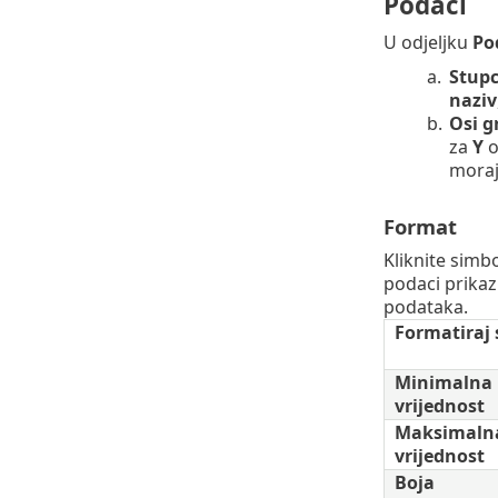
Podaci
U odjeljku
Po
a.
Stupc
naziv
b.
Osi g
za
Y
o
moraju
Format
Kliknite simb
podaci prikaz
podataka.
Formatiraj 
Minimalna
vrijednost
Maksimaln
vrijednost
Boja