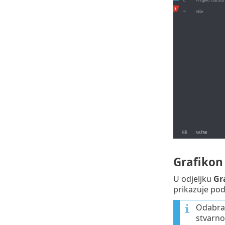
Grafikon
U odjeljku
Gr
prikazuje pod
Odabran
stvarn