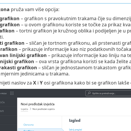
kona
pruža vam više opcija:
 grafikon
– grafikon s pravokutnim trakama čije su dimenzij
 grafikon
– u ovom grafikonu koriste se točke za prikaz kvan
rafikon
– tortni grafikon je kružnog oblika i podijeljen je u 
i.
ti grafikon
– sličan je tortnom grafikonu, ali prstenasti gra
 grafikon
– prikazuje informacije kao niz podatkovnih točaka
van linijski grafikon
– prikazuje informacije kao liniju na t
inijski grafikon
– ova vrsta grafikona koristi se kada želite 
rakasti grafikon
– sličan je jednostavnom trakastom grafiko
m mjernim jedinicama u trakama.
nijeti naslov za
X
i
Y
osi grafikona kako bi se grafikon lakše 