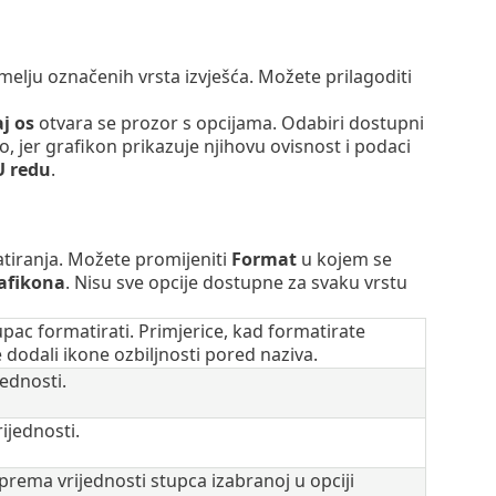
melju označenih vrsta izvješća. Možete prilagoditi
j os
otvara se prozor s opcijama. Odabiri dostupni
o, jer grafikon prikazuje njihovu ovisnost i podaci
U redu
.
atiranja. Možete promijeniti
Format
u kojem se
rafikona
. Nisu sve opcije dostupne za svaku vrstu
pac formatirati. Primjerice, kad formatirate
 dodali ikone ozbiljnosti pored naziva.
ednosti.
ijednosti.
prema vrijednosti stupca izabranoj u opciji