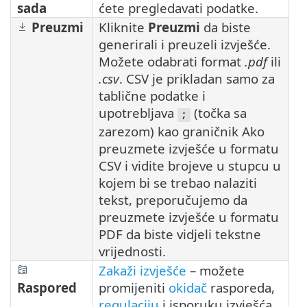
sada
ćete pregledavati podatke.
Preuzmi
Kliknite
Preuzmi
da biste
generirali i preuzeli izvješće.
Možete odabrati format
.pdf
ili
.csv
. CSV je prikladan samo za
tablične podatke i
upotrebljava
(točka sa
;
zarezom) kao graničnik Ako
preuzmete izvješće u formatu
CSV i vidite brojeve u stupcu u
kojem bi se trebao nalaziti
tekst, preporučujemo da
preuzmete izvješće u formatu
PDF da biste vidjeli tekstne
vrijednosti.
Zakaži izvješće
– možete
Raspored
promijeniti
okidač
rasporeda,
regulaciju
i isporuku izvješća.