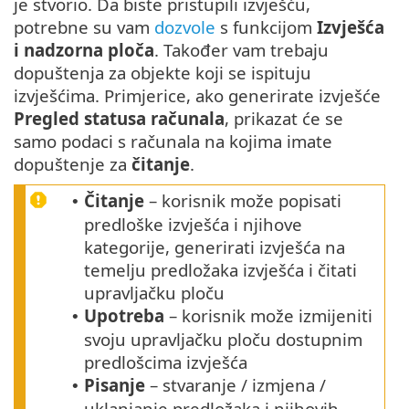
je stvorio. Da biste pristupili izvješću,
potrebne su vam
dozvole
s funkcijom
Izvješća
i nadzorna ploča
. Također vam trebaju
dopuštenja za objekte koji se ispituju
izvješćima. Primjerice, ako generirate izvješće
Pregled statusa računala
, prikazat će se
samo podaci s računala na kojima imate
dopuštenje za
čitanje
.
Čitanje
– korisnik može popisati
•
predloške izvješća i njihove
kategorije, generirati izvješća na
temelju predložaka izvješća i čitati
upravljačku ploču
Upotreba
– korisnik može izmijeniti
•
svoju upravljačku ploču dostupnim
predlošcima izvješća
Pisanje
– stvaranje / izmjena /
•
uklanjanje predložaka i njihovih