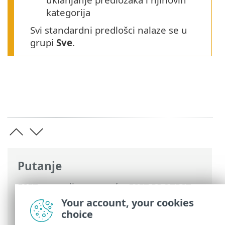
kategorija
Svi standardni predlošci nalaze se u
grupi
Sve
.
Putanje
ESET-ova online pomoć
>
ESET PROTECT
On-Prem
>
Upotreba sustava ESET
Your account, your cookies
PROTECT On-Prem
>
ESET PROTECT On-
choice
Prem Glavni izbornik
> Izvješća