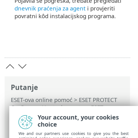
Pojavila se pogreška, trebate pregledati
dnevnik praćenja za agent
i provjeriti
povratni kôd instalacijskog programa.
Putanje
ESET-ova online pomoć
>
ESET PROTECT
On-Prem
>
Upotreba sustava ESET
PROTECT On-Prem
>
ESET PROTECT On-
Your account, your cookies
Prem Glavni izbornik
>
Zadaci
>
Zadaci
choice
klijenta
> Instalacija softvera
We and our partners use cookies to give you the best