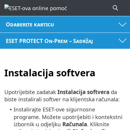
Odaberite karticu
ESET PROTECT On-Prem – Sadržaj
Instalacija softvera
Upotrijebite zadatak
Instalacija softvera
da
biste instalirali softver na klijentska računala:
Instalirajte ESET-ove sigurnosne
•
programe. Možete upotrijebiti i kontekstni
izbornik u odjeljku
Računala
.
Kliknite