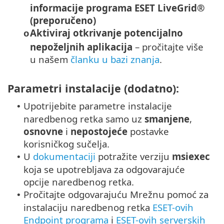
informacije programa ESET LiveGrid®
(preporučeno)
Aktiviraj otkrivanje potencijalno
o
nepoželjnih aplikacija
– pročitajte više
u našem
članku u bazi znanja
.
Parametri instalacije (dodatno):
Upotrijebite parametre instalacije
•
naredbenog retka samo uz
smanjene
,
osnovne
i
nepostojeće
postavke
korisničkog sučelja.
U
dokumentaciji
potražite verziju
msiexec
•
koja se upotrebljava za odgovarajuće
opcije naredbenog retka.
Pročitajte odgovarajuću Mrežnu pomoć za
•
instalaciju naredbenog retka
ESET-ovih
Endpoint programa
i
ESET-ovih serverskih