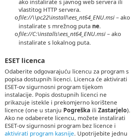
ako instalirate s javnog web servera ili
vlastitog HTTP servera.
file://\\pc22\install\ees_nt64_ENU.msi
– ako
o
instalirate s mrežnog puta
ne
.
file://C:\installs\ees_nt64_ENU.msi
– ako
o
instalirate s lokalnog puta.
ESET licenca
Odaberite odgovarajuću licencu za program s
popisa dostupnih licenci. Licenca će aktivirati
ESET-ov sigurnosni program tijekom
instalacije. Popis dostupnih licenci ne
prikazuje istekle i prekomjerno korištene
licence (one u stanju
Pogreška
ili
Zastarjelo
).
Ako ne odaberete licencu, možete instalirati
ESET-ov sigurnosni program bez licence i
aktivirati program kasnije
. Upotrijebite jednu