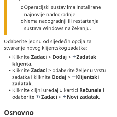
Operacijski sustav ima instalirane
o
najnovije nadogradnje.
Nema nadogradnji ili restartanja
o
sustava Windows na čekanju.
Odaberite jednu od sljedećih opcija za
stvaranje novog klijentskog zadatka:
Kliknite
Zadaci
>
Dodaj
>
Zadatak
•
klijenta
.
Kliknite
Zadaci
> odaberite željenu vrstu
•
zadatka i kliknite
Dodaj
>
Klijentski
zadatak
.
Kliknite ciljni uređaj u kartici
Računala
i
•
odaberite
Zadaci
>
Novi zadatak
.
Osnovno