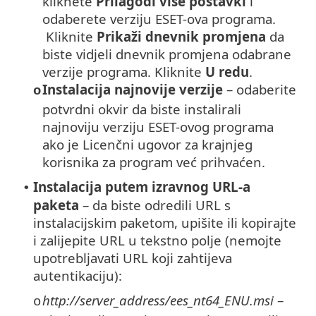
kliknete
Prilagodi više postavki
i
odaberete verziju ESET-ova programa.
Kliknite
Prikaži dnevnik promjena
da
biste vidjeli dnevnik promjena odabrane
verzije programa. Kliknite
U redu
.
Instalacija najnovije verzije
– odaberite
o
potvrdni okvir da biste instalirali
najnoviju verziju ESET-ovog programa
ako je Licenčni ugovor za krajnjeg
korisnika za program već prihvaćen.
Instalacija putem izravnog URL-a
•
paketa
– da biste odredili URL s
instalacijskim paketom, upišite ili kopirajte
i zalijepite URL u tekstno polje (nemojte
upotrebljavati URL koji zahtijeva
autentikaciju):
http://server_address/ees_nt64_ENU.msi
–
o