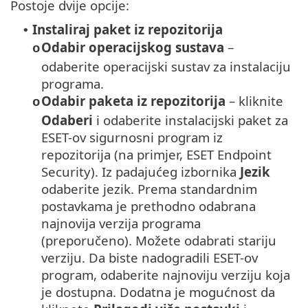
Postoje dvije opcije:
Instaliraj paket iz repozitorija
•
Odabir operacijskog sustava
–
o
odaberite operacijski sustav za instalaciju
programa.
Odabir paketa iz repozitorija
– kliknite
o
Odaberi
i odaberite instalacijski paket za
ESET-ov sigurnosni program iz
repozitorija (na primjer, ESET Endpoint
Security).
Iz padajućeg izbornika
Jezik
odaberite jezik.
Prema standardnim
postavkama je prethodno odabrana
najnovija verzija programa
(preporučeno). Možete odabrati stariju
verziju.
Da biste nadogradili ESET-ov
program, odaberite najnoviju verziju koja
je dostupna. Dodatna je mogućnost da