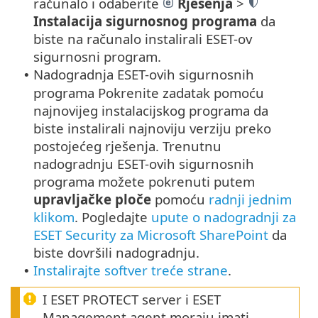
računalo i odaberite
Rješenja
>
Instalacija sigurnosnog programa
da
biste na računalo instalirali ESET-ov
sigurnosni program.
Nadogradnja ESET-ovih sigurnosnih
•
programa Pokrenite zadatak pomoću
najnovijeg instalacijskog programa da
biste instalirali najnoviju verziju preko
postojećeg rješenja. Trenutnu
nadogradnju ESET-ovih sigurnosnih
programa možete pokrenuti putem
upravljačke ploče
pomoću
radnji jednim
klikom
. Pogledajte
upute o nadogradnji za
ESET Security za Microsoft SharePoint
da
biste dovršili nadogradnju.
Instalirajte softver treće strane
.
•
I ESET PROTECT server i ESET
Management agent moraju imati