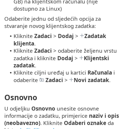
GB) na klijentskom računalu (nije
dostupno za Linux)
Odaberite jednu od sljedećih opcija za
stvaranje novog klijentskog zadatka:
Kliknite
Zadaci
>
Dodaj
>
Zadatak
•
klijenta
.
Kliknite
Zadaci
> odaberite željenu vrstu
•
zadatka i kliknite
Dodaj
>
Klijentski
zadatak
.
Kliknite ciljni uređaj u kartici
Računala
i
•
odaberite
Zadaci
>
Novi zadatak
.
Osnovno
U odjeljku
Osnovno
unesite osnovne
informacije o zadatku, primjerice
naziv i opis
(neobavezno)
. Kliknite
Odaberi oznake
da