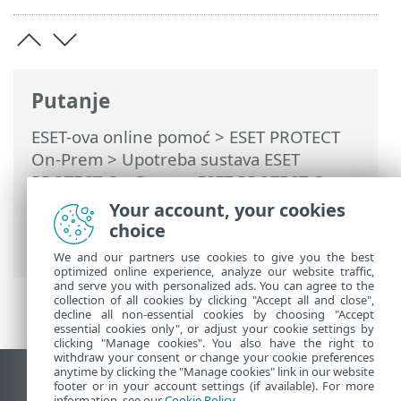
Putanje
ESET-ova online pomoć
>
ESET PROTECT
On-Prem
>
Upotreba sustava ESET
PROTECT On-Prem
>
ESET PROTECT On-
Prem Glavni izbornik
>
Zadaci
>
Zadaci
Your account, your cookies
klijenta
> Nadogradnja komponenti
choice
programa ESET PROTECT
We and our partners use cookies to give you the best
optimized online experience, analyze our website traffic,
and serve you with personalized ads. You can agree to the
collection of all cookies by clicking "Accept all and close",
decline all non-essential cookies by choosing "Accept
essential cookies only", or adjust your cookie settings by
clicking "Manage cookies". You also have the right to
withdraw your consent or change your cookie preferences
anytime by clicking the "Manage cookies" link in our website
Prikaži stranicu za radnu površinu
footer or in your account settings (if available). For more
information, see our
Cookie Policy
.