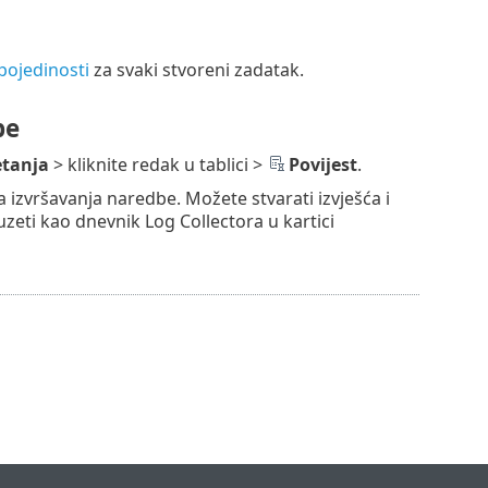
pojedinosti
za svaki stvoreni zadatak.
be
etanja
> kliknite redak u tablici >
Povijest
.
izvršavanja naredbe. Možete stvarati izvješća i
zeti kao dnevnik Log Collectora u kartici