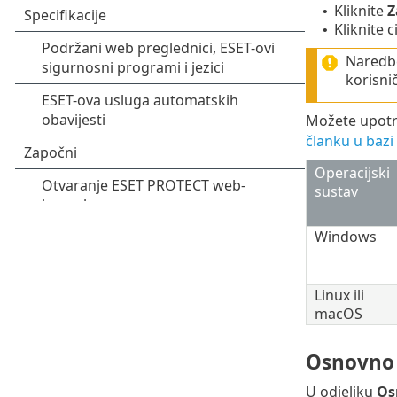
Kliknite
Z
•
Kliknite c
•
Naredbe
korisni
Možete upotri
članku u bazi
Operacijski
sustav
Windows
Linux ili
macOS
Osnovno
U odjeljku
Os