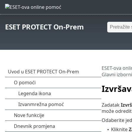
ESET PROTECT On-Prem
ESET-ova onl
Glavni izborn
Izvrša
Zadatak
Izvr
može odrediti
Odaberite jed
Kliknite
Z
•