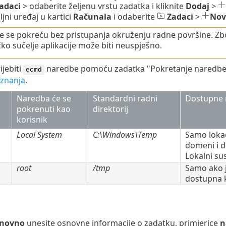
adaci
> odaberite željenu vrstu zadatka i kliknite
Dodaj
>
iljni uređaj u kartici
Računala
i odaberite
Zadaci
>
Nov
 se pokreću bez pristupanja okruženju radne površine. Zb
čko sučelje aplikacije može biti neuspješno.
jebiti
naredbe pomoću zadatka "Pokretanje naredbe".
ecmd
 znanja
.
Naredba će se
Standardni radni
Dostupne 
pokrenuti kao
direktorij
korisnik
Local System
C:\Windows\Temp
Samo lokac
domeni i d
Lokalni su
root
/tmp
Samo ako j
dostupna 
novno
unesite osnovne informacije o zadatku, primjerice
n