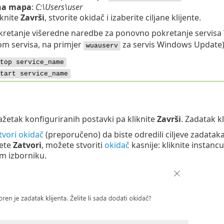
na mapa
:
C:\Users\user
iknite
Završi
, stvorite okidač i izaberite ciljane klijente.
kretanje višeredne naredbe za ponovno pokretanje servisa 
om servisa, na primjer
za servis Windows Update)
wuauserv
top service_name
tart service_name
ažetak konfiguriranih postavki pa kliknite
Završi
. Zadatak kl
tvori okidač
(preporučeno) da biste odredili ciljeve zadataka k
nete
Zatvori
, možete stvoriti
okidač
kasnije: kliknite instanc
m izborniku.