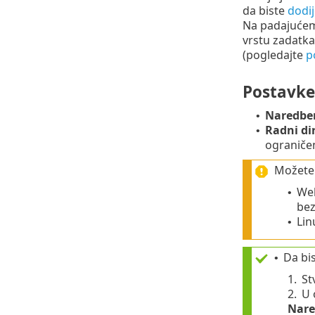
da biste
dodij
Na padajućem
vrstu zadatka
(pogledajte
p
Postavke
Naredben
•
Radni dir
•
ograničen
Možete 
Web
•
bez
Lin
•
Da bis
•
1.
St
2.
U 
Nare