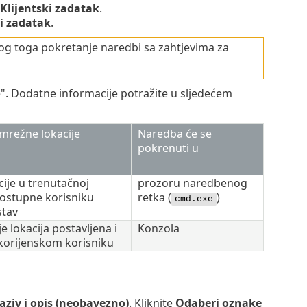
Klijentski zadatak
.
i zadatak
.
og toga pokretanje naredbi sa zahtjevima za
 Dodatne informacije potražite u sljedećem
mrežne lokacije
Naredba će se
pokrenuti u
ije u trenutačnoj
prozoru naredbenog
ostupne korisniku
retka (
)
cmd.exe
stav
e lokacija postavljena i
Konzola
korijenskom korisniku
aziv i opis (neobavezno)
. Kliknite
Odaberi oznake