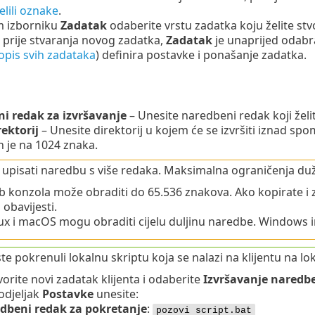
elili oznake
.
 izborniku
Zadatak
odaberite vrstu zadatka koju želite stvo
 prije stvaranja novog zadatka,
Zadatak
je unaprijed odabr
opis svih zadataka
) definira postavke i ponašanje zadatka.
i redak za izvršavanje
– Unesite naredbeni redak koji želite
ektorij
– Unesite direktorij u kojem će se izvršiti iznad s
 je na 1024 znaka.
upisati naredbu s više redaka. Maksimalna ograničenja du
 konzola može obraditi do 65.536 znakova. Ako kopirate i zal
 obavijesti.
ux i macOS mogu obraditi cijelu duljinu naredbe. Windows
te pokrenuli lokalnu skriptu koja se nalazi na klijentu na lok
vorite novi zadatak klijenta i odaberite
Izvršavanje naredb
odjeljak
Postavke
unesite:
dbeni redak za pokretanje
:
pozovi script.bat