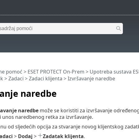
ine pomoć
>
ESET PROTECT On-Prem
>
Upotreba sustava E
ik
>
Zadaci
>
Zadaci klijenta
> Izvršavanje naredbe
vanje naredbe
šavanje naredbe
može se koristiti za izvršavanje određeno
 unos naredbenog retka za izvršavanje.
nu od sljedećih opcija za stvaranje novog klijentskog zadat
adaci
>
Dodaj
>
Zadatak klijenta
.