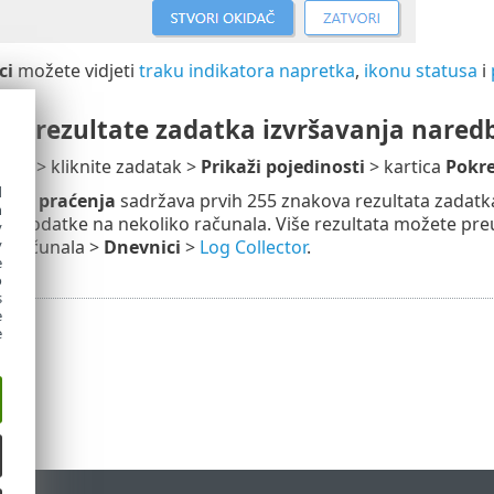
ci
možete vidjeti
traku indikatora napretka
,
ikonu statusa
i
jte rezultate zadatka izvršavanja nared
daci
> kliknite zadatak >
Prikaži pojedinosti
> kartica
Pokr
d
uka praćenja
sadržava prvih 255 znakova rezultata zadatka 
h
te podatke na nekoliko računala. Više rezultata možete preu
y
i
računala >
Dnevnici
>
Log Collector
.
y
e
o
s
e
e