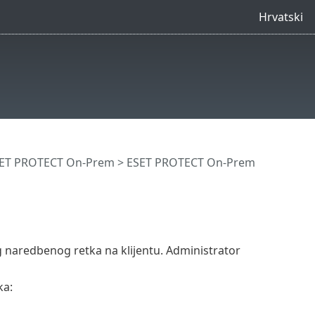
Hrvatski
SET PROTECT On-Prem
>
ESET PROTECT On-Prem
g naredbenog retka na klijentu. Administrator
ka: