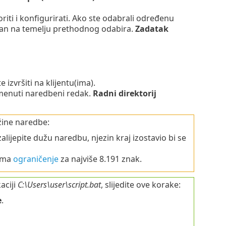
riti i konfigurirati. Ako ste odabrali određenu
an na temelju prethodnog odabira.
Zadatak
 izvršiti na klijentu(ima).
pomenuti naredbeni redak.
Radni direktorij
žine naredbe:
ijepite dužu naredbu, njezin kraj izostavio bi se
 ima
ograničenje
za najviše 8.191 znak.
aciji
C:\Users\user\script.bat
, slijedite ove korake:
e
.