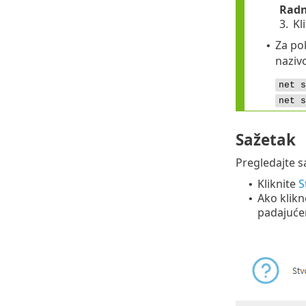
Rad
3.
Kl
Za po
•
naziv
net s
net s
Sažetak
Pregledajte s
Kliknite
S
•
Ako klik
•
padajuće