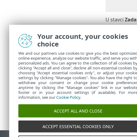
U stavci
Zada
Pregleda
Your account, your cookies
choice
1.
Kliknite
Za
We and our partners use cookies to give you the best optimize
2.
Stupac
Por
online experience, analyze our website traffic, and serve you wit
obrađivati 
personalized ads. You can agree to the collection of all cookies b
Pojedinost
clicking "Accept all and close", decline all non-essential cookies b
choosing "Accept essential cookies only", or adjust your cooki
settings by clicking "Manage cookies". You also have the right t
withdraw your consent or change your cookie preference
anytime by clicking the "Manage cookies" link in our websit
footer or in your account settings (if available). For mor
information, see our
Cookie Policy
.
ACCEPT ALL AND CLOSE
ACCEPT ESSENTIAL COOKIES ONLY