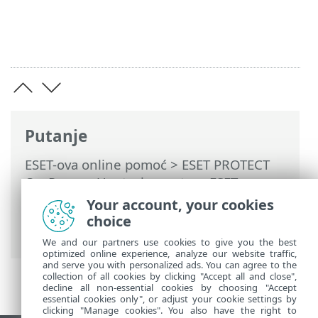
Putanje
ESET-ova online pomoć
>
ESET PROTECT
On-Prem
>
Upotreba sustava ESET
PROTECT On-Prem
>
ESET PROTECT On-
Your account, your cookies
Prem Glavni izbornik
>
Pravila
>
choice
Čarobnjak za pravila
We and our partners use cookies to give you the best
optimized online experience, analyze our website traffic,
and serve you with personalized ads. You can agree to the
collection of all cookies by clicking "Accept all and close",
decline all non-essential cookies by choosing "Accept
essential cookies only", or adjust your cookie settings by
clicking "Manage cookies". You also have the right to