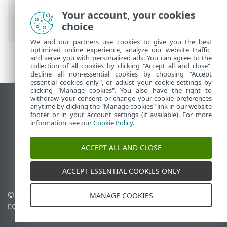
Prem
>
ESET PROTECT On-Prem pour les
fournisseurs de services gérés
>
Your account, your cookies
Processus de déploiement pour MSP
choice
We and our partners use cookies to give you the best
optimized online experience, analyze our website traffic,
and serve you with personalized ads. You can agree to the
collection of all cookies by clicking "Accept all and close",
decline all non-essential cookies by choosing "Accept
essential cookies only", or adjust your cookie settings by
clicking "Manage cookies". You also have the right to
withdraw your consent or change your cookie preferences
Afficher le site des postes de travail
anytime by clicking the "Manage cookies" link in our website
footer or in your account settings (if available). For more
End of Life
information, see our
Cookie Policy
.
Base de connaissances ESET
Forum ESET
ACCEPT ALL AND CLOSE
ESET Status Portal
Support régional
ACCEPT ESSENTIAL COOKIES ONLY
© 1992 - 2026 ESET, spol. s
Gérer les cookies
MANAGE COOKIES
r.o. - Tous droits réservés.
Politique relative aux
cookies