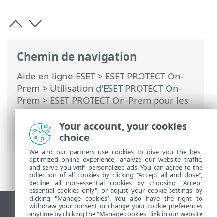
Chemin de navigation
Aide en ligne ESET
>
ESET PROTECT On-
Prem
>
Utilisation d'ESET PROTECT On-
Prem
>
ESET PROTECT On-Prem pour les
fournisseurs de services gérés
>
Processus de déploiement pour MSP
>
Your account, your cookies
Déploiement à distance d'un agent
choice
We and our partners use cookies to give you the best
optimized online experience, analyze our website traffic,
and serve you with personalized ads. You can agree to the
collection of all cookies by clicking "Accept all and close",
decline all non-essential cookies by choosing "Accept
essential cookies only", or adjust your cookie settings by
clicking "Manage cookies". You also have the right to
withdraw your consent or change your cookie preferences
Afficher le site des postes de travail
anytime by clicking the "Manage cookies" link in our website