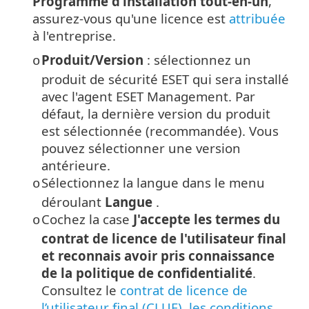
Programme d’installation tout-en-un
,
assurez-vous qu'une licence est
attribuée
à l'entreprise.
Produit/Version
: sélectionnez un
o
produit de sécurité ESET qui sera installé
avec l'agent ESET Management.
Par
défaut, la dernière version du produit
est sélectionnée (recommandée). Vous
pouvez sélectionner une version
antérieure.
Sélectionnez la langue dans le menu
o
déroulant
Langue
.
Cochez la case
J'accepte les termes du
o
contrat de licence de l'utilisateur final
et reconnais avoir pris connaissance
de la politique de confidentialité
.
Consultez le
contrat de licence de
l’utilisateur final (CLUF), les conditions