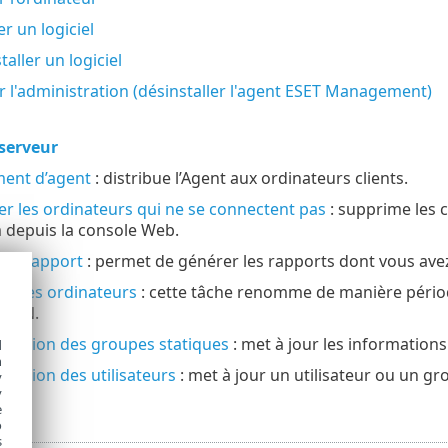
er un logiciel
taller un logiciel
r l'administration (désinstaller l'agent ESET Management)
serveur
ent d’agent
: distribue l’Agent aux ordinateurs clients.
r les ordinateurs qui ne se connectent pas
: supprime les 
depuis la console Web.
un rapport
: permet de générer les rapports dont vous ave
r les ordinateurs
: cette tâche renomme de manière périod
FQDN.
isation des groupes statiques
: met à jour les information
d
h
isation des utilisateurs
: met à jour un utilisateur ou un gro
y
y
e
o
s