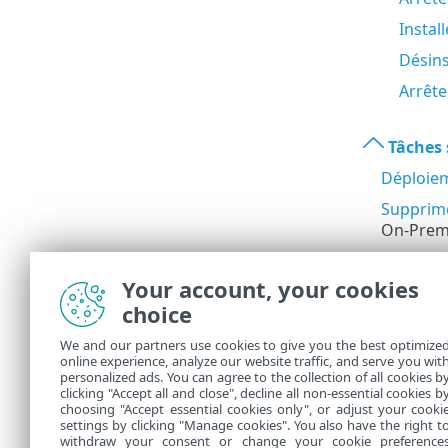
Install
Désins
Arrête
Tâches 
Déploiem
Supprime
On-Prem 
Générer 
Your account, your cookies
Renomme
choice
format 
Synchron
We and our partners use cookies to give you the best optimize
online experience, analyze our website traffic, and serve you wit
Synchron
personalized ads. You can agree to the collection of all cookies b
clicking "Accept all and close", decline all non-essential cookies b
choosing "Accept essential cookies only", or adjust your cooki
settings by clicking "Manage cookies". You also have the right t
withdraw your consent or change your cookie preference