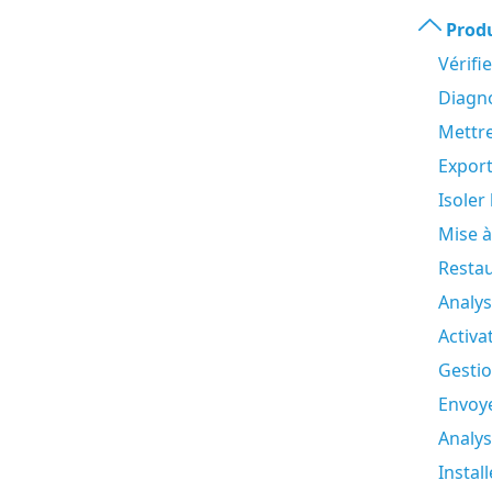
Produ
Vérifi
Diagno
Mettre
Export
Isoler
Mise à
Restau
Analys
Activa
Gestio
Envoye
Analys
Install