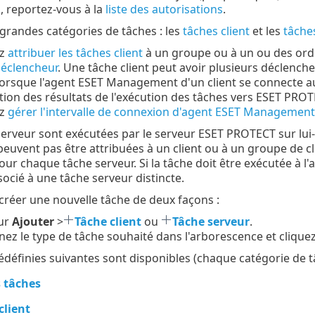
s, reportez-vous à la
liste des autorisations
.
x grandes catégories de tâches : les
tâches client
et les
tâche
ez
attribuer les tâches client
à un groupe ou à un ou des ordi
éclencheur
. Une tâche client peut avoir plusieurs déclenche
 lorsque l'agent ESET Management d'un client se connecte 
on des résultats de l'exécution des tâches vers ESET PRO
ez
gérer l'intervalle de connexion d'agent ESET Management
serveur sont exécutées par le serveur ESET PROTECT sur lu
peuvent pas être attribuées à un client ou à un groupe de cl
our chaque tâche serveur. Si la tâche doit être exécutée à 
socié à une tâche serveur distincte.
réer une nouvelle tâche de deux façons :
sur
Ajouter
>
Tâche client
ou
Tâche serveur
.
nez le type de tâche souhaité dans l'arborescence et clique
édéfinies suivantes sont disponibles (chaque catégorie de t
 tâches
client