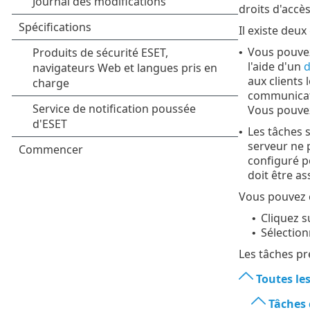
droits d'accè
Il existe deu
Vous pouv
•
l'aide d'un
d
aux clients
communicati
Vous pouv
Les tâches 
•
serveur ne 
configuré p
doit être as
Vous pouvez c
Cliquez 
•
Sélection
•
Les tâches pr
Toutes les
Tâches 