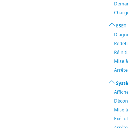
Deman
Charge
ESET
Diagno
Redéfi
Réinit
Mise 
Arrête
Systè
Affich
Décon
Mise à
Exécu
Arrête