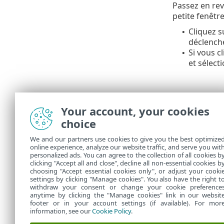
Passez en rev
petite fenêtre
Cliquez 
•
déclenche
Si vous c
•
et sélect
Your account, your cookies
choice
We and our partners use cookies to give you the best optimize
online experience, analyze our website traffic, and serve you wit
personalized ads. You can agree to the collection of all cookies b
Dans
Tâches
clicking "Accept all and close", decline all non-essential cookies b
choosing "Accept essential cookies only", or adjust your cooki
settings by clicking "Manage cookies". You also have the right t
withdraw your consent or change your cookie preference
anytime by clicking the "Manage cookies" link in our websit
footer or in your account settings (if available). For mor
information, see our
Cookie Policy
.