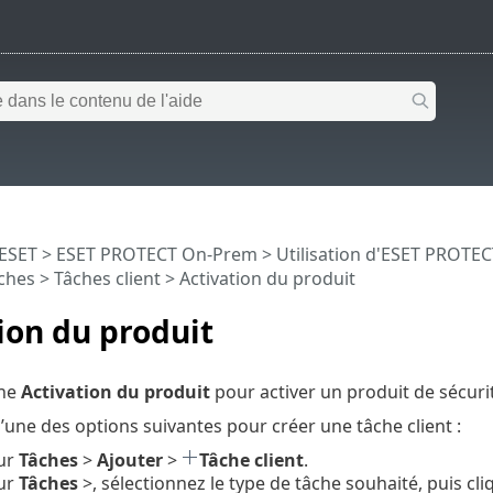
 ESET
>
ESET PROTECT On-Prem
>
Utilisation d'ESET PROTE
ches
>
Tâches client
> Activation du produit
ion du produit
che
Activation du produit
pour activer un produit de sécurit
l’une des options suivantes pour créer une tâche client :
sur
Tâches
>
Ajouter
>
Tâche client
.
sur
Tâches
>, sélectionnez le type de tâche souhaité, puis cl