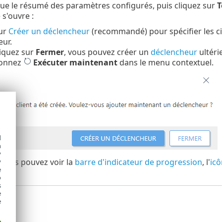
ue le résumé des paramètres configurés, puis cliquez sur
T
 s'ouvre :
sur
Créer un déclencheur
(recommandé) pour spécifier les cib
ur.
liquez sur
Fermer
, vous pouvez créer un
déclencheur
ultéri
ionnez
Exécuter maintenant
dans le menu contextuel.
d
h
y
, vous pouvez voir la
barre d'indicateur de progression
, l'
icô
y
e
o
s
e
e