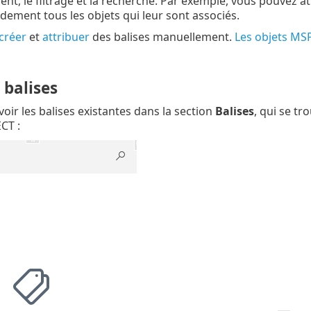
t, le filtrage et la recherche. Par exemple, vous pouvez att
idement tous les objets qui leur sont associés.
créer
et
attribuer
des balises manuellement.
Les objets M
 balises
oir les balises existantes dans la section
Balises
, qui se t
CT :