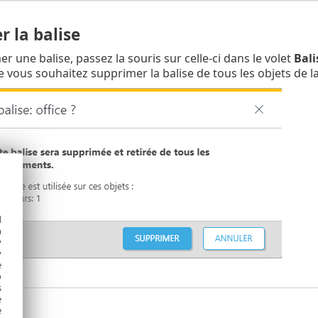
 la balise
 une balise, passez la souris sur celle-ci dans le volet
Bali
 vous souhaitez supprimer la balise de tous les objets de
d
h
y
y
e
o
s
e
e