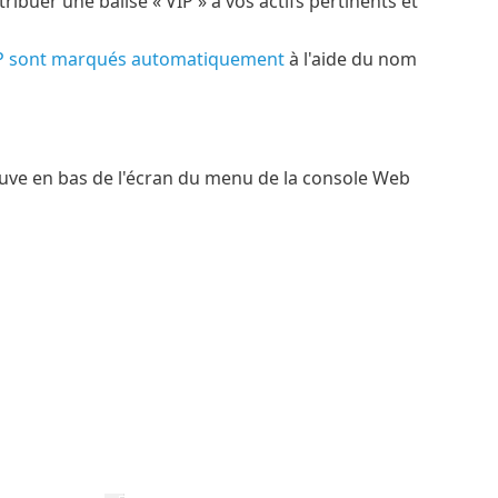
ribuer une balise « VIP » à vos actifs pertinents et
SP sont marqués automatiquement
à l'aide du nom
rouve en bas de l'écran du menu de la console Web