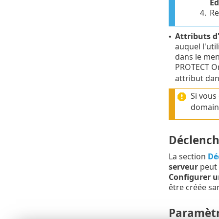
Éd
4.
Re
Attributs d
•
auquel l'uti
dans le men
PROTECT On
attribut da
Si vous
domaine
Déclench
La section
Dé
serveur
peut 
Configurer u
être créée sa
Paramètr