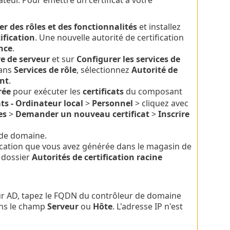
er des rôles et des fonctionnalités
et installez
ification
. Une nouvelle autorité de certification
ance
.
e de serveur
et sur
Configurer les services de
Dans
Services de rôle
, sélectionnez
Autorité de
nt
.
rée
pour exécuter les
certificats
du composant
ats - Ordinateur local
>
Personnel
> cliquez avec
es
>
Demander un nouveau certificat
>
Inscrire
de domaine.
fication que vous avez générée dans le magasin de
 dossier
Autorités de certification racine
ur AD, tapez le FQDN du contrôleur de domaine
ans le champ
Serveur
ou
Hôte
. L'adresse IP n'est