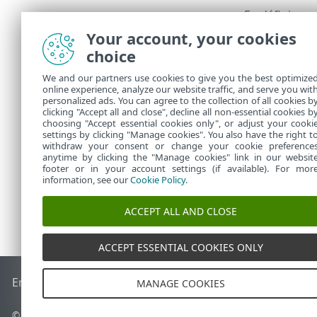
En définissa
limitation est 
Your account, your cookies
choice
Synthèse
We and our partners use cookies to give you the best optimize
online experience, analyze our website traffic, and serve you wit
Toutes les op
personalized ads. You can agree to the collection of all cookies b
Dans
Tâches
clicking "Accept all and close", decline all non-essential cookies b
choosing "Accept essential cookies only", or adjust your cooki
settings by clicking "Manage cookies". You also have the right t
withdraw your consent or change your cookie preference
anytime by clicking the "Manage cookies" link in our websit
footer or in your account settings (if available). For mor
information, see our
Cookie Policy
.
ACCEPT ALL AND CLOSE
ACCEPT ESSENTIAL COOKIES ONLY
End of Life
Base de connaissances ESET
Forum ESET
ESET S
MANAGE COOKIES
© 1992 - 2026 ESET, spol. s r.o. - Tous droits réservés.