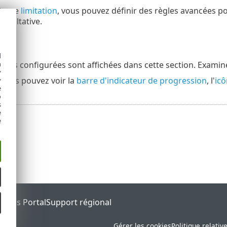
nt une
limitation
, vous pouvez définir des règles avancées po
facultative.
d
h
tions configurées sont affichées dans cette section. Examin
y
, vous pouvez voir la
barre d'indicateur de progression
, l'
icô
y
e
o
s
e
e
tatus Portal
Support régional
Gérer les cookies
Politique relativ