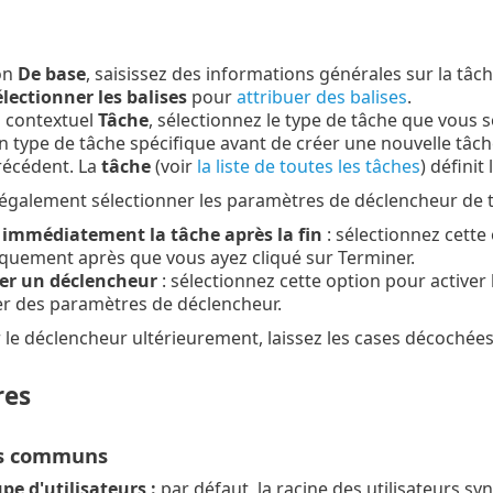
on
De base
, saisissez des informations générales sur la tâch
lectionner les balises
pour
attribuer des balises
.
 contextuel
Tâche
, sélectionnez le type de tâche que vous s
n type de tâche spécifique avant de créer une nouvelle tâch
récédent. La
tâche
(voir
la liste de toutes les tâches
) défini
galement sélectionner les paramètres de déclencheur de t
 immédiatement la tâche après la fin
: sélectionnez cette
quement après que vous ayez cliqué sur Terminer.
er un déclencheur
: sélectionnez cette option pour activer 
er des paramètres de déclencheur.
r le déclencheur ultérieurement, laissez les cases décochées
res
s communs
e d'utilisateurs :
par défaut, la racine des utilisateurs sync