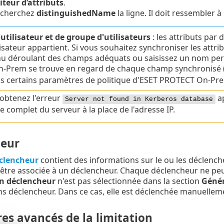
iteur d’attributs
.
cherchez
distinguishedName
la ligne. Il doit ressembler à
'utilisateur et de groupe d'utilisateurs
: les attributs par 
lisateur appartient. Si vous souhaitez synchroniser les attr
u déroulant des champs adéquats ou saisissez un nom perso
-Prem se trouve en regard de chaque champ synchronisé 
ns certains paramètres de politique d'ESET PROTECT On-Pr
 obtenez l'erreur
ap
Server not found in Kerberos database
 complet du serveur à la place de l'adresse IP.
eur
clencheur
contient des informations sur le ou les déclenc
être associée à un déclencheur. Chaque déclencheur ne pe
n déclencheur
n'est pas sélectionnée dans la section
Génér
ns déclencheur. Dans ce cas, elle est déclenchée manuelleme
es avancés de la limitation