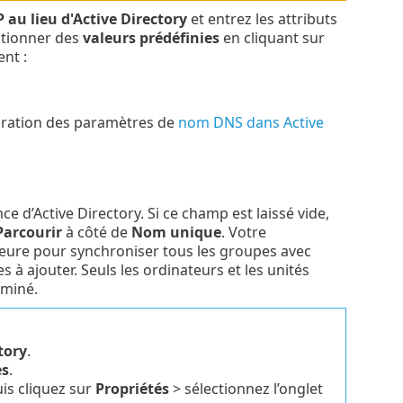
P au lieu d'Active Directory
et entrez les attributs
ctionner des
valeurs prédéfinies
en cliquant sur
nt :
uration des paramètres de
nom DNS dans Active
 d’Active Directory. Si ce champ est laissé vide,
arcourir
à côté de
Nom unique
. Votre
rieure pour synchroniser tous les groupes avec
 ajouter. Seuls les ordinateurs et les unités
rminé.
tory
.
es
.
uis cliquez sur
Propriétés
> sélectionnez l’onglet