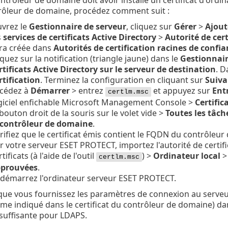
rôleur de domaine, procédez comment suit :
vrez le
Gestionnaire de serveur
, cliquez sur
Gérer
>
Ajout
s
services de certificats Active Directory
>
Autorité de cert
ra créée dans
Autorités de certification racines de confi
iquez sur la notification (triangle jaune) dans le
Gestionnair
rtificats Active Directory sur le serveur de destination
. 
rtification
. Terminez la configuration en cliquant sur
Suiva
cédez à
Démarrer
> entrez
et appuyez sur
Ent
certlm.msc
giciel enfichable Microsoft Management Console >
Certific
 bouton droit de la souris sur le volet vide >
Toutes les tâch
 contrôleur de domaine
.
rifiez que le certificat émis contient le
FQDN
du contrôleur 
r votre serveur ESET PROTECT, importez l'autorité de certi
rtificats (à l'aide de l'outil
) >
Ordinateur local
>
certlm.msc
prouvées
.
démarrez l'ordinateur serveur ESET PROTECT.
que vous fournissez les paramètres de connexion au serve
me indiqué dans le certificat du contrôleur de domaine) d
 suffisante pour LDAPS.