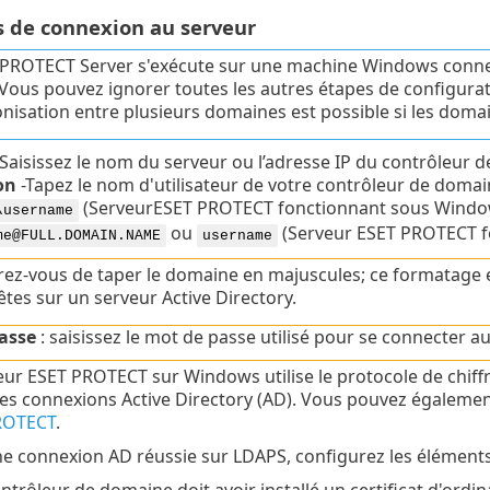
 de connexion au serveur
 PROTECT Server s'exécute sur une machine Windows conne
 Vous pouvez ignorer toutes les autres étapes de configurati
nisation entre plusieurs domaines est possible si les domai
Saisissez le nom du serveur ou l’adresse IP du contrôleur 
on
-
Tapez le nom d'utilisateur de votre contrôleur de domai
(ServeurESET PROTECT fonctionnant sous Windo
\username
ou
(Serveur ESET PROTECT fo
me@FULL.DOMAIN.NAME
username
ez-vous de taper le domaine en majuscules; ce formatage e
tes sur un serveur Active Directory.
asse
: saisissez le mot de passe utilisé pour se connecter 
eur ESET PROTECT sur Windows utilise le protocole de chif
les connexions Active Directory (AD). Vous pouvez égaleme
ROTECT
.
e connexion AD réussie sur LDAPS, configurez les éléments 
ntrôleur de domaine doit avoir installé un certificat d'ordin