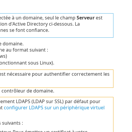
ctée à un domaine, seul le champ
Serveur
est
on d'Active Directory ci-dessous. La
nes se font confiance.
de domaine.
ne au format suivant :
ws)
nctionnant sous Linux).
st nécessaire pour authentifier correctement les
au contrôleur de domaine.
frement LDAPS (LDAP sur SSL) par défaut pour
nt
configurer LDAPS sur un périphérique virtuel
suivants :
ateur. Pour émettre un certificat à votre