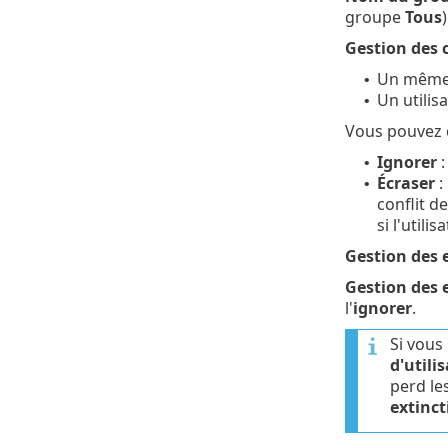
groupe
Tous
Gestion des c
Un même 
•
Un utilis
•
Vous pouvez dé
Ignorer
:
•
Écraser
:
•
conflit 
si l'utili
Gestion des e
Gestion des 
l'
ignorer
.
Si vous 
d'utili
perd les
extinct