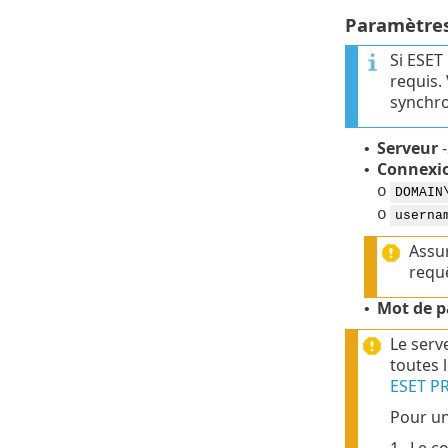
Paramètres
Si ESET
requis.
synchro
Serveur
-
•
Connexi
•
o
DOMAIN
o
userna
Assur
requê
Mot de p
•
Le serv
toutes 
ESET P
Pour un
1.
Le co