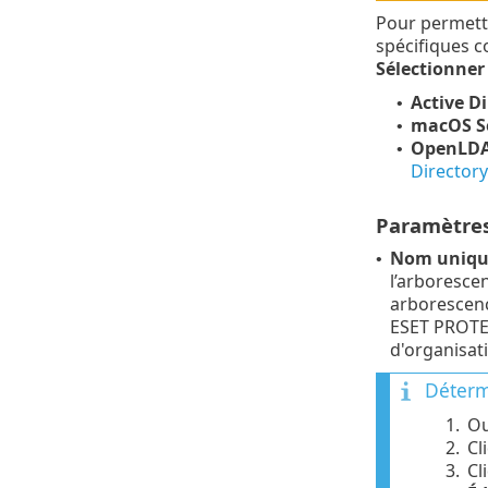
Pour permettr
spécifiques c
Sélectionner
Active D
•
macOS Se
•
OpenLDAP
•
Directory
Paramètres
Nom uniqu
•
l’arborescen
arborescenc
ESET PROTEC
d'organisat
Déterm
1.
Ou
2.
Cl
3.
Cl