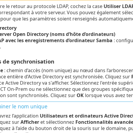
e le retour au protocole LDAP, cochez la case
Utiliser LDA
orrespondant à votre serveur. Vous pouvez également séle
pour que les paramètres soient renseignés automatiqueme
irectory
rver Open Directory (noms d’hôte d’ordinateurs)
 avec les enregistrements d’ordinateur Samba
: config
.
 de synchronisation
e
: chemin d’accès (nom unique) au nœud dans l’arborescence
ce entière d’Active Directory est synchronisée. Cliquez sur
P
e Active Directory va s'afficher. Sélectionnez l'entrée supé
T On-Prem ou ne sélectionnez que des groupes spécifiques à
ion sont synchronisés. Cliquez sur
OK
lorsque vous avez te
iner le nom unique
vrez l’application
Utilisateurs et ordinateurs Active Direc
iquez sur
Afficher
et sélectionnez
Fonctionnalités avancé
iquez à l’aide du bouton droit de la souris sur le domaine, p