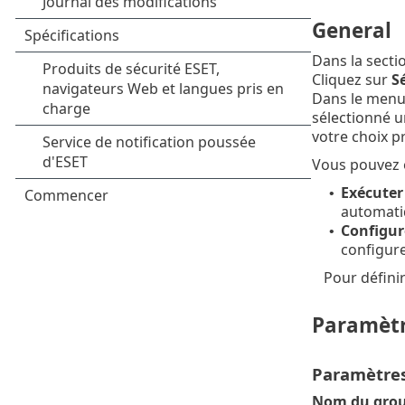
General
Dans la secti
Cliquez sur
Sé
Dans le menu
sélectionné u
votre choix p
Vous pouvez é
Exécuter
•
automati
Configur
•
configur
Pour défini
Paramèt
Paramètre
Nom du group