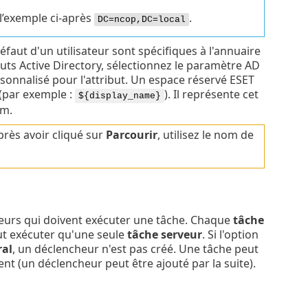
 l’exemple ci-après
.
DC=ncop,DC=local
défaut d'un utilisateur sont spécifiques à l'annuaire
ibuts Active Directory, sélectionnez le paramètre AD
nnalisé pour l'attribut. Un espace réservé ESET
(par exemple :
). Il représente cet
${display_name}
em.
rès avoir cliqué sur
Parcourir
, utilisez le nom de
heurs qui doivent exécuter une tâche. Chaque
tâche
ut exécuter qu'une seule
tâche serveur
. Si l'option
al
, un déclencheur n'est pas créé. Une tâche peut
nt (un déclencheur peut être ajouté par la suite).