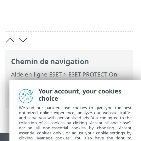
Chemin de navigation
Aide en ligne ESET
>
ESET PROTECT On-
Prem
>
Utilisation d'ESET PROTECT On-
Prem
>
ESET PROTECT On-Prem Menu
Your account, your cookies
principal
>
Tâches
> Tâches serveur
choice
We and our partners use cookies to give you the best
optimized online experience, analyze our website traffic,
and serve you with personalized ads. You can agree to the
collection of all cookies by clicking "Accept all and close",
decline all non-essential cookies by choosing "Accept
essential cookies only", or adjust your cookie settings by
clicking "Manage cookies". You also have the right to