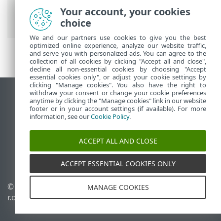
principal
>
Tâches
>
Tâches serveur
>
Your account, your cookies
Synchronisation des groupes statiques
choice
We and our partners use cookies to give you the best
optimized online experience, analyze our website traffic,
and serve you with personalized ads. You can agree to the
collection of all cookies by clicking "Accept all and close",
decline all non-essential cookies by choosing "Accept
essential cookies only", or adjust your cookie settings by
clicking "Manage cookies". You also have the right to
withdraw your consent or change your cookie preferences
Afficher le site des postes de travail
anytime by clicking the "Manage cookies" link in our website
footer or in your account settings (if available). For more
End of Life
information, see our
Cookie Policy
.
Base de connaissances ESET
Forum ESET
ACCEPT ALL AND CLOSE
ESET Status Portal
Support régional
ACCEPT ESSENTIAL COOKIES ONLY
© 1992 - 2026 ESET, spol. s
Gérer les cookies
MANAGE COOKIES
r.o. - Tous droits réservés.
Politique relative aux
cookies