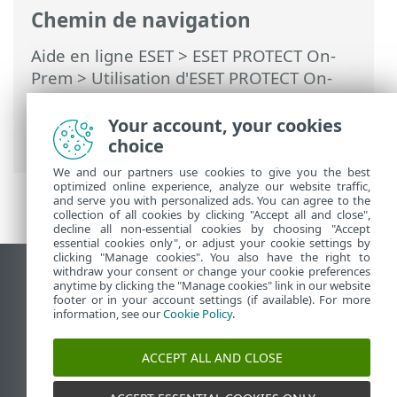
Chemin de navigation
Aide en ligne ESET
>
ESET PROTECT On-
Prem
>
Utilisation d'ESET PROTECT On-
Prem
>
ESET PROTECT On-Prem Menu
principal
>
Tâches
>
Tâches client
>
Your account, your cookies
Installer un logiciel
choice
We and our partners use cookies to give you the best
optimized online experience, analyze our website traffic,
and serve you with personalized ads. You can agree to the
collection of all cookies by clicking "Accept all and close",
decline all non-essential cookies by choosing "Accept
essential cookies only", or adjust your cookie settings by
clicking "Manage cookies". You also have the right to
withdraw your consent or change your cookie preferences
Afficher le site des postes de travail
anytime by clicking the "Manage cookies" link in our website
footer or in your account settings (if available). For more
End of Life
information, see our
Cookie Policy
.
Base de connaissances ESET
Forum ESET
ACCEPT ALL AND CLOSE
ESET Status Portal
Support régional