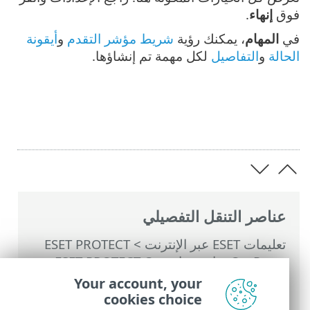
فوق
إنهاء
.
في
المهام
، يمكنك رؤية
شريط مؤشر التقدم
و
أيقونة
الحالة
و
التفاصيل
لكل مهمة تم إنشاؤها.
عناصر التنقل التفصيلي
تعليمات ESET عبر الإنترنت
>
ESET PROTECT
On-Prem
>
استخدام ‎ESET PROTECT On-
Prem
>
القائمة الرئيسية ESET PROTECT On-
Your account, your
Prem
>
المهام
>
مهام الخادم
>
مزامنة
cookies choice