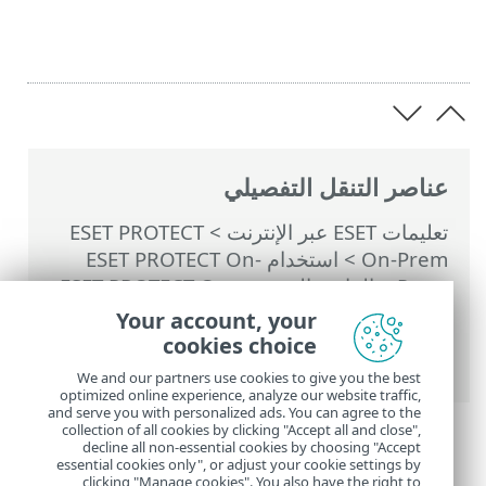
عناصر التنقل التفصيلي
تعليمات ESET عبر الإنترنت
>
ESET PROTECT
On-Prem
>
استخدام ‎ESET PROTECT On-
Prem
>
القائمة الرئيسية ESET PROTECT On-
Prem
>
المهام
>
مهام الخادم
>
مزامنة
Your account, your
المجموعة الثابتة
> مزامنة المجموعة الثابتة -
cookies choice
أجهزة الكمبيوتر بنظام Linux
We and our partners use cookies to give you the best
optimized online experience, analyze our website traffic,
and serve you with personalized ads. You can agree to the
collection of all cookies by clicking "Accept all and close",
decline all non-essential cookies by choosing "Accept
essential cookies only", or adjust your cookie settings by
clicking "Manage cookies". You also have the right to