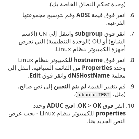
(وحدة تحكم النطاق الخاصة بك).
انقر فوق قيمة
ADSI
وقم بتوسيع مجموعتها
الفرعية.
انقر فوق
subgroup
وانتقل إلى CN (الاسم
الشائع) أو OU (الوحدة التنظيمية) التي تعرض
أجهزة الكمبيوتر بنظام Linux.
انقر فوق
hostname
للكمبيوتر بنظام Linux
وحدد
Properties
من القائمة السياقية. انتقل إلى
معلمة
dNSHostName
وانقر فوق
Edit
.
قم بتغيير القيمة
لم يتم التعيين
إلى نص صالح،
(مثل،
).
ubuntu.TEST
انقر فوق
OK
>
OK
. افتح
ADUC
وحدد
properties
للكمبيوتر بنظام Linux - يجب عرض
النص الجديد هنا.