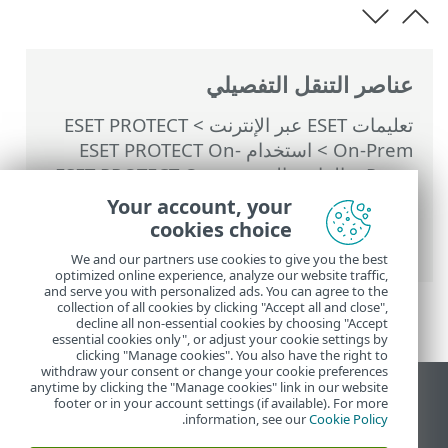
عناصر التنقل التفصيلي
تعليمات ESET عبر الإنترنت
>
ESET PROTECT
On-Prem
>
استخدام ‎ESET PROTECT On-
Prem
>
القائمة الرئيسية ESET PROTECT On-
Prem
>
المهام
>
مهام الخادم
>
مزامنة
Your account, your
المجموعة الثابتة
> وضع المزامنة - شبكة MS
cookies choice
Windows
We and our partners use cookies to give you the best
optimized online experience, analyze our website traffic,
and serve you with personalized ads. You can agree to the
collection of all cookies by clicking "Accept all and close",
decline all non-essential cookies by choosing "Accept
essential cookies only", or adjust your cookie settings by
clicking "Manage cookies". You also have the right to
withdraw your consent or change your cookie preferences
anytime by clicking the "Manage cookies" link in our website
عرض موقع سطح المكتب
footer or in your account settings (if available). For more
.
information, see our
Cookie Policy
End of Life