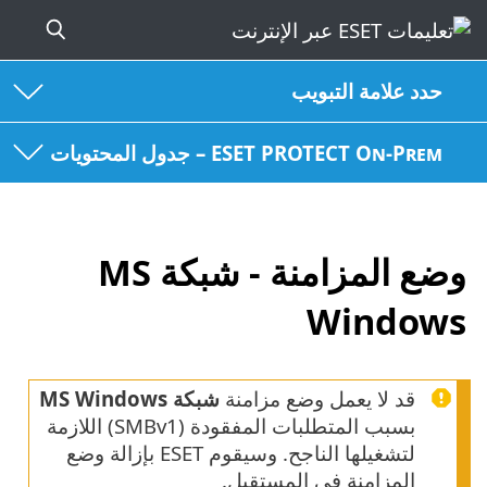
حدد علامة التبويب
ESET PROTECT On-Prem – جدول المحتويات
وضع المزامنة - شبكة MS
Windows
قد لا يعمل وضع مزامنة
شبكة MS Windows
بسبب المتطلبات المفقودة (SMBv1) اللازمة
لتشغيلها الناجح. وسيقوم ESET بإزالة وضع
المزامنة في المستقبل.