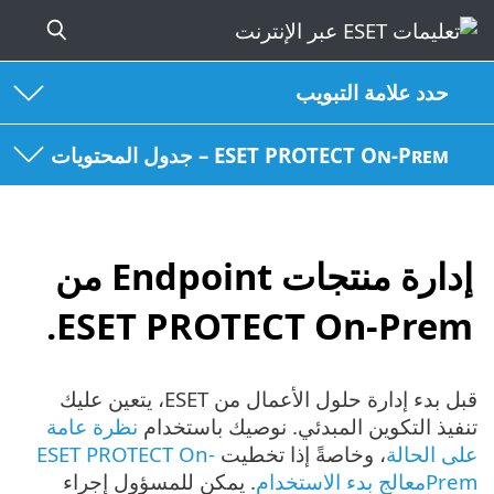
حدد علامة التبويب
ESET PROTECT On-Prem – جدول المحتويات
إدارة منتجات Endpoint من
ESET PROTECT On-Prem.
قبل بدء إدارة حلول الأعمال من ESET، يتعين عليك
تنفيذ التكوين المبدئي. نوصيك باستخدام
نظرة عامة
على الحالة
، وخاصةً إذا تخطيت
ESET PROTECT On-
Premمعالج بدء الاستخدام
. يمكن للمسؤول إجراء