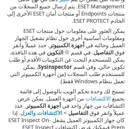
ESET Management. يتم إرسال جميع السجلات من
منتجات Endpoints أو منتجات أمان ESET الأخرى إلى
الخادم ESET PROTECT.
يمكن العثور على معلومات حول منتجات ESET
ومعلومات أساسية أخرى حول نظام تشغيل الجهاز
العميل وحالته في
أجهزة الكمبيوتر
. حدد عميلاً وانقر
فوق
التفاصيل
. في قسم
التكوين
في هذه النافذة،
يمكن للمستخدم البحث عن التكوينات الأقدم أو طلب
تكوين حالي. وفي قسم
Sysinspector
، يمكن
للمستخدم طلب السجلات (من أجهزة الكمبيوتر التي
تعمل بنظام Windows فقط).
تسمح لك وحدة تحكم الويب بالوصول إلى قائمة
بجميع
الاكتشافات
من أجهزة العميل. يمكن عرض
اكتشافات من جهاز واحد في
أجهزة الكمبيوتر
. حدد
عميلاً وانقر فوق
التفاصيل
>
الاكتشافات والعزل
. إذا
كان جهاز الكمبيوتر العميل يشغل ESET Inspect On-
Prem فيمكنك عرض اكتشافات ESET Inspect