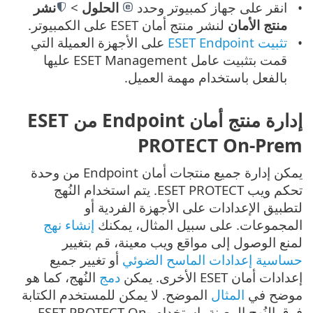
انقر على جهاز كمبيوتر وحدد
الحلول
>
نشر
منتج الأمان
لنشر منتج أمان ESET على الكمبيوتر.
تثبيت ESET Endpoint
على الأجهزة العميلة التي
قمت بتثبيت عامل ESET Management عليها
بالفعل باستخدام مهمة العميل.
إدارة منتج أمان Endpoint من ESET
PROTECT On-Prem
يمكن إدارة جميع منتجات أمان Endpoint من وحدة
تحكم ويب ESET PROTECT. يتم استخدام النُهج
لتطبيق الإعدادات على الأجهزة الفردية أو
المجموعات. على سبيل المثال، يمكنك
إنشاء نهج
لمنع الوصول إلى مواقع ويب معينة، قم بتغيير
حساسية إعدادات الماسح الضوئي
أو تغيير جميع
إعدادات أمان ESET الأخرى. يمكن
دمج
النُهج، كما هو
موضح في
المثال
الموضح. لا يمكن للمستخدم الكتابة
فوق النُهج المعينة باستخدام ESET PROTECT On-