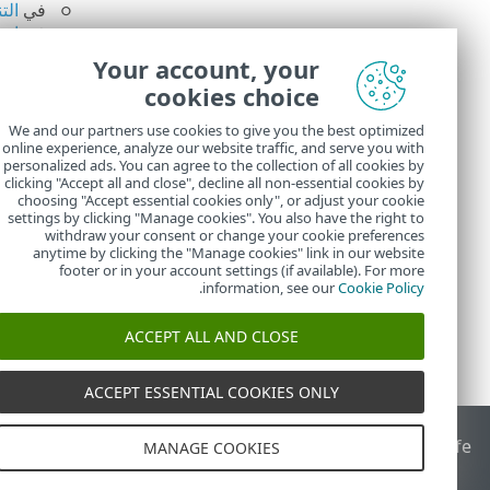
في
الت
في
إعد
Your account, your
عوامل التص
cookies choice
يمكنك تخصيص عر
We and our partners use cookies to give you the best optimized
online experience, analyze our website traffic, and serve you with
إدارة اللوحة 
personalized ads. You can agree to the collection of all cookies by
أضف
عوامل ا
clicking "Accept all and close", decline all non-essential cookies by
choosing "Accept essential cookies only", or adjust your cookie
settings by clicking "Manage cookies". You also have the right to
withdraw your consent or change your cookie preferences
anytime by clicking the "Manage cookies" link in our website
footer or in your account settings (if available). For more
.
information, see our
Cookie Policy
ACCEPT ALL AND CLOSE
ACCEPT ESSENTIAL COOKIES ONLY
End of Life
قاعدة معارف ESET
منتدى ESET
ESET Status Portal
ا
MANAGE COOKIES