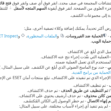
تشافات المجمعة في صف محدد، انقر فوق أي صف وانقر فوق
فتح قائ
زء العلوي من الصفحة. انقر فوق أيقونة
السهم المتجه لأسفل
للتنقل
ة إلى مجموعات الكشف.
أكثر تحديداً، يمكنك إضافة وكلاء تصفية أخرى، مثل:
-
الحماية ضد الفيروسات
،
و
الملفات المحظورة
،
و
ET Inspect
ماية الويب
.
يل الذي أبلغ عن الاكتشاف
لعملية التي نفّذت إجراء نتج عنه الاكتشاف.
مستخدم الذي تعمل العملية ضمنه.
ي
- حدد نوع الماسح الضوئي الذي أبلغ عن الكشف. على سبيل المثال، 
لحماية من برامج الفدية
.
ء الذي تم تنفيذه على الاكتشاف. تبلغ منتجات أمان ESET عن الإجراءات التالية لـ ESET PROTECT On-Prem:
ف
- تم تنظيف الاكتشاف.
تم التنظيف عن طريق الحذف
- تم حذف الاكتشاف.
 من كائن محذوف
- تم حذف أرشيف يحتوي على الاكتشاف.
م إنهاء الاتصال
- تم حظر الوصول إلى الكائن المُكتشَف.
 لم يتم تنفيذ أي إجراء لأسباب مختلفة، على سبيل المثال: