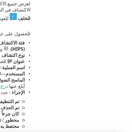
لعرض جميع الاك
الاكتشاف في الج
للخلف
للعود
للحصول على عرض 
فئة الاكتشاف
(HIPS)
،
و
ح
نوع اكتشاف
عنوان IP
للعم
اسم العملية
—ا
المستخدم
—ال
الماسح الضوئ
أبلغ عنها
درع ا
الإجراء
- حدد الإجرا
تم التنظي
تم الحذف
/
كان جزءاً
محظور
/
ت
محتفظ به
-