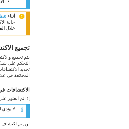
الا
أثناء
تنظي
خلال
الم
تجميع الاكت
يتم تجميع والاك
تحديد الاكتشافات المجمّعة من خلال X/Y القي
المجمّعة في علا
الاكتشافات في
إذا تم العثور ع
لا يؤدي 
لن يتم اكتشاف ع