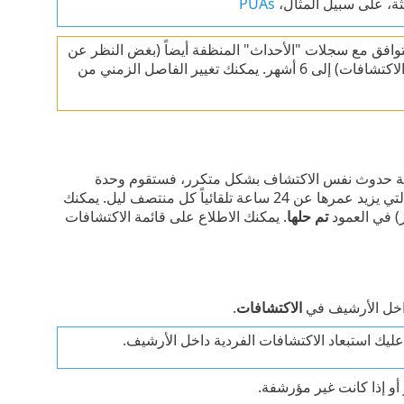
يثة، على سبيل المثال،
PUAs
توافق مع سجلات "الأحداث" المنظفة أيضاً (بغض النظر عن
حالة الاكتشاف). بشكل افتراضي، يتم تعيين فترة التنظيف لسجلات الحوادث (والاكتشافات) إلى 6 أشهر. يمكنك تغيير الفاصل الزمني من
 حالة حدوث نفس الاكتشاف بشكل متكرر، فستقوم وحدة
التحكم على شبكة الإنترنت بعرضه في سطر واحد لتسهيل حله. يتم تجميع الاكتشافات التي يزيد عمرها عن 24 ساعة تلقائياً كل منتصف ليل. يمكنك
تم حلها
. يمكنك الاطلاع على قائمة الاكتشافات
داخل الأرشيف في
الاكتشافات
.
يك استبعاد الاكتشافات الفردية داخل الأرشيف.
و إذا كانت غير مؤرشفة.