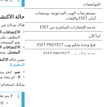
حالة الاكتش
هناك نوعان من ال
الاكتشافات ا
التنظيف على 
يقم المستخدم بحل اكتشا
الاكتشافات ال
المفصل
. ستظ
تشير حالة
الاكت
التنظيف
):
نعم
- اتخذ منتج أمان ESET إجراءً ضد عملية
لا
- لم يتخذ منتج أمان ESET إج
يمكنك استخدام
ا
لا يتم ن
الا