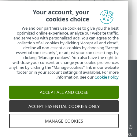
On-Prem
>
استخدام ‎ESET PROTECT On-
Prem
>
القائمة الرئيسية ESET PROTECT On-
Your account, your
Prem
>
الاكتشافات
> ESET Inspect On-
cookies choice
Prem
We and our partners use cookies to give you the best
optimized online experience, analyze our website traffic,
and serve you with personalized ads. You can agree to the
collection of all cookies by clicking "Accept all and close",
decline all non-essential cookies by choosing "Accept
essential cookies only", or adjust your cookie settings by
clicking "Manage cookies". You also have the right to
withdraw your consent or change your cookie preferences
anytime by clicking the "Manage cookies" link in our website
عرض موقع سطح المكتب
footer or in your account settings (if available). For more
.
information, see our
Cookie Policy
End of Life
قاعدة معارف ESET
ACCEPT ALL AND CLOSE
منتدى ESET
ESET Status Portal
ACCEPT ESSENTIAL COOKIES ONLY
الدعم الإقليمي
MANAGE COOKIES
© 1992 - 2026 ESET, spol. s
إدارة ملفات تعريف الارتباط
r.o.‎ - جميع الحقوق محفوظة.
سياسة ملفات تعريف الارتباط