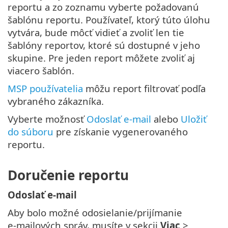
reportu a zo zoznamu vyberte požadovanú
šablónu reportu. Používateľ, ktorý túto úlohu
vytvára, bude môcť vidieť a zvoliť len tie
šablóny reportov, ktoré sú dostupné v jeho
skupine. Pre jeden report môžete zvoliť aj
viacero šablón.
MSP používatelia
môžu report filtrovať podľa
vybraného zákazníka.
Vyberte možnosť
Odoslať e-mail
alebo
Uložiť
do súboru
pre získanie vygenerovaného
reportu.
Doručenie reportu
Odoslať e-mail
Aby bolo možné odosielanie/prijímanie
e‑mailových správ, musíte v sekcii
Viac
>