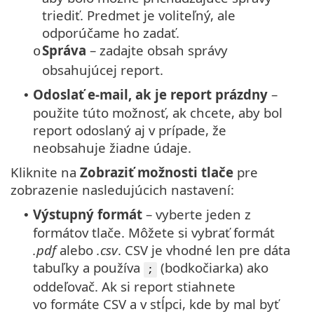
triediť. Predmet je voliteľný, ale
odporúčame ho zadať.
Správa
– zadajte obsah správy
o
obsahujúcej report.
Odoslať e-mail, ak je report prázdny
–
•
použite túto možnosť, ak chcete, aby bol
report odoslaný aj v prípade, že
neobsahuje žiadne údaje.
Kliknite na
Zobraziť možnosti tlače
pre
zobrazenie nasledujúcich nastavení:
Výstupný formát
– vyberte jeden z
•
formátov tlače.
Môžete si vybrať formát
.pdf
alebo
.csv
. CSV je vhodné len pre dáta
tabuľky a používa
(bodkočiarka) ako
;
oddeľovač. Ak si report stiahnete
vo formáte CSV a v stĺpci, kde by mal byť