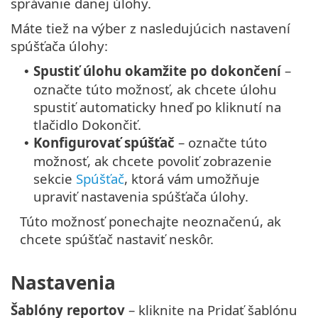
správanie danej úlohy.
Máte tiež na výber z nasledujúcich nastavení
spúšťača úlohy:
Spustiť úlohu okamžite po dokončení
–
•
označte túto možnosť, ak chcete úlohu
spustiť automaticky hneď po kliknutí na
tlačidlo Dokončiť.
Konfigurovať spúšťač
– označte túto
•
možnosť, ak chcete povoliť zobrazenie
sekcie
Spúšťač
, ktorá vám umožňuje
upraviť nastavenia spúšťača úlohy.
Túto možnosť ponechajte neoznačenú, ak
chcete spúšťač nastaviť neskôr.
Nastavenia
Šablóny reportov
– kliknite na Pridať šablónu