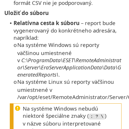
formát CSV nie je podporovaný.
Uložiť do súboru
Relatívna cesta k súboru
– report bude
•
vygenerovaný do konkrétneho adresára,
napríklad:
Na systéme Windows sú reporty
o
väčšinou umiestnené
v
C:\ProgramData\ESET\RemoteAdministrat
or\Server\EraServerApplicationData\Data\G
eneratedReports\
.
Na systéme Linux sú reporty väčšinou
o
umiestnené v
/var/opt/eset/RemoteAdministrator/Server
Na systéme Windows nebudú
niektoré špeciálne znaky (
)
: ? \
v názve súboru interpretované