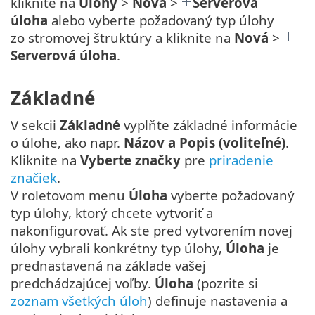
kliknite na
Úlohy
>
Nová
>
Serverová
úloha
alebo vyberte požadovaný typ úlohy
zo stromovej štruktúry a kliknite na
Nová
>
Serverová úloha
.
Základné
V sekcii
Základné
vyplňte základné informácie
o úlohe, ako napr.
Názov a Popis (voliteľné)
.
Kliknite na
Vyberte značky
pre
priradenie
značiek
.
V roletovom menu
Úloha
vyberte požadovaný
typ úlohy, ktorý chcete vytvoriť a
nakonfigurovať. Ak ste pred vytvorením novej
úlohy vybrali konkrétny typ úlohy,
Úloha
je
prednastavená na základe vašej
predchádzajúcej voľby.
Úloha
(pozrite si
zoznam všetkých úloh
) definuje nastavenia a