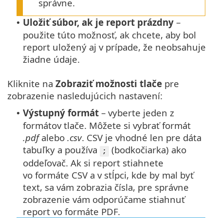
správne.
Uložiť súbor, ak je report prázdny
–
•
použite túto možnosť, ak chcete, aby bol
report uložený aj v prípade, že neobsahuje
žiadne údaje.
Kliknite na
Zobraziť možnosti tlače
pre
zobrazenie nasledujúcich nastavení:
Výstupný formát
– vyberte jeden z
•
formátov tlače.
Môžete si vybrať formát
.pdf
alebo
.csv
. CSV je vhodné len pre dáta
tabuľky a používa
(bodkočiarka) ako
;
oddeľovač. Ak si report stiahnete
vo formáte CSV a v stĺpci, kde by mal byť
text, sa vám zobrazia čísla, pre správne
zobrazenie vám odporúčame stiahnuť
report vo formáte PDF.