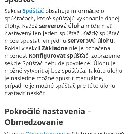
Sekcia
Spúšťač
obsahuje informácie o
spúšťačoch, ktoré spúšťajú vykonanie danej
úlohy. Každá
serverová úloha
môže mať
nastavený len jeden spúšťač. Každý spúšťač
môže spúšťať len jednu
serverovú úlohu
.
Pokiaľ v sekcii
Základné
nie je označená
možnosť
Konfigurovať spúšťač
, zobrazenie
sekcie Spúšťač nebude povolené. Úlohu je
možné vytvoriť aj bez spúšťača. Takúto úlohu
je následne možné spustiť manuálne,
prípadne je možné spúšťač pre túto úlohu
nastaviť neskôr.
Pokročilé nastavenia –
Obmedzovanie
V sekcii
Obmedzovanie
môžete pre vytvorený