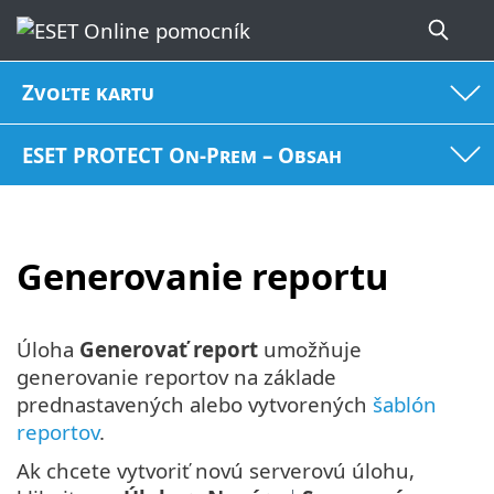
Zvoľte kartu
ESET PROTECT On-Prem – Obsah
Generovanie reportu
Úloha
Generovať report
umožňuje
generovanie reportov na základe
prednastavených alebo vytvorených
šablón
reportov
.
Ak chcete vytvoriť novú serverovú úlohu,