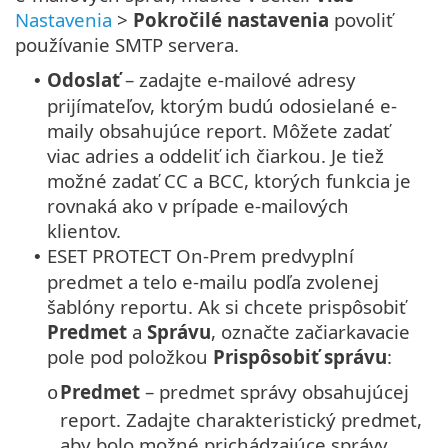
Nastavenia
>
Pokročilé nastavenia
povoliť
používanie SMTP servera.
Odoslať
– zadajte e-mailové adresy
•
prijímateľov, ktorým budú odosielané e-
maily obsahujúce report. Môžete zadať
viac adries a oddeliť ich čiarkou. Je tiež
možné zadať CC a BCC, ktorých funkcia je
rovnaká ako v prípade e-mailových
klientov.
ESET PROTECT On-Prem predvyplní
•
predmet a telo e-mailu podľa zvolenej
šablóny reportu. Ak si chcete prispôsobiť
Predmet
a
Správu
, označte začiarkavacie
pole pod položkou
Prispôsobiť správu
:
Predmet
– predmet správy obsahujúcej
o
report. Zadajte charakteristický predmet,
aby bolo možné prichádzajúce správy