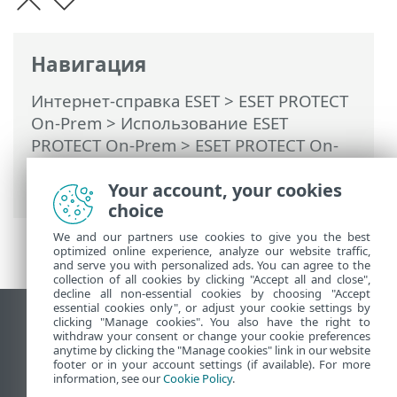
Навигация
Интернет-справка ESET
>
ESET PROTECT
On-Prem
>
Использование ESET
PROTECT On-Prem
>
ESET PROTECT On-
Prem Главное меню
>
Дополнительно
> Карантин
Your account, your cookies
choice
We and our partners use cookies to give you the best
optimized online experience, analyze our website traffic,
and serve you with personalized ads. You can agree to the
collection of all cookies by clicking "Accept all and close",
decline all non-essential cookies by choosing "Accept
essential cookies only", or adjust your cookie settings by
clicking "Manage cookies". You also have the right to
Использовать сайт для ПК
withdraw your consent or change your cookie preferences
End of Life
anytime by clicking the "Manage cookies" link in our website
footer or in your account settings (if available). For more
База знаний ESET
information, see our
Cookie Policy
.
Форум ESET