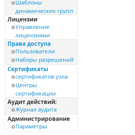
Шаблоны
o
динамических групп
Лицензии
Управление
o
лицензиями
Права доступа
Пользователи
o
Наборы разрешений
o
Сертификаты
сертификатов узла
o
Центры
o
сертификации
Аудит действий:
Журнал аудита
o
Администрирование
Параметры
o