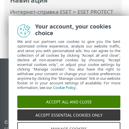
Навигация
Интернет-справка ESET
>
ESET PROTECT
On-Prem
>
Начать
>
Веб-консоль ESET
Your account, your cookies
PROTECT
> Теги
choice
We and our partners use cookies to give you the best
optimized online experience, analyze our website traffic,
and serve you with personalized ads. You can agree to the
collection of all cookies by clicking "Accept all and close",
decline all non-essential cookies by choosing "Accept
essential cookies only", or adjust your cookie settings by
clicking "Manage cookies". You also have the right to
Использовать сайт для ПК
withdraw your consent or change your cookie preferences
End of Life
anytime by clicking the "Manage cookies" link in our website
footer or in your account settings (if available). For more
База знаний ESET
information, see our
Cookie Policy
.
Форум ESET
ESET Status Portal
ACCEPT ALL AND CLOSE
Региональная поддержка
ACCEPT ESSENTIAL COOKIES ONLY
© 1992 - 2026 ESET, spol. s
Управлять файлами
r.o. - Все права защищены.
cookie
MANAGE COOKIES