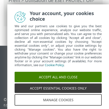
Prem
>
Utilisation de ESET PROTECT On-
Prem
>
ESET PROTECT On-Prem pour les
fournisseurs de services gérés
>
Your account, your cookies
Processus de déploiement pour MSP
choice
We and our partners use cookies to give you the best
optimized online experience, analyze our website traffic,
and serve you with personalized ads. You can agree to the
collection of all cookies by clicking "Accept all and close",
decline all non-essential cookies by choosing "Accept
essential cookies only", or adjust your cookie settings by
clicking "Manage cookies". You also have the right to
withdraw your consent or change your cookie preferences
Afficher le site pour ordinateur de bureau
anytime by clicking the "Manage cookies" link in our website
footer or in your account settings (if available). For more
End of Life
information, see our
Cookie Policy
.
Base de connaissances ESET
Forum ESET
ACCEPT ALL AND CLOSE
ESET Status Portal
Assistance régionale
ACCEPT ESSENTIAL COOKIES ONLY
© 1992 - 2026 ESET, spol. s
Gérer les témoins
MANAGE COOKIES
r.o. - Tous droits réservés.
Politique relative aux