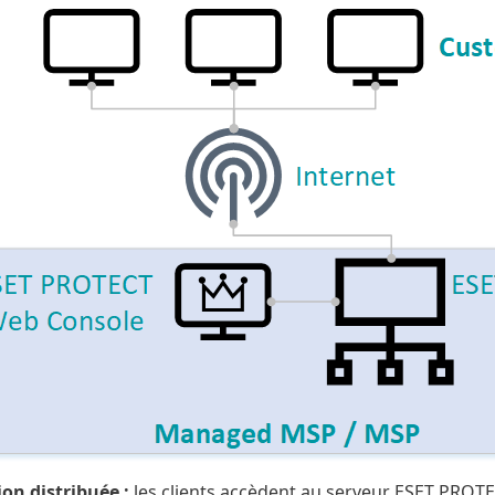
on distribuée :
les clients accèdent au serveur ESET PROT