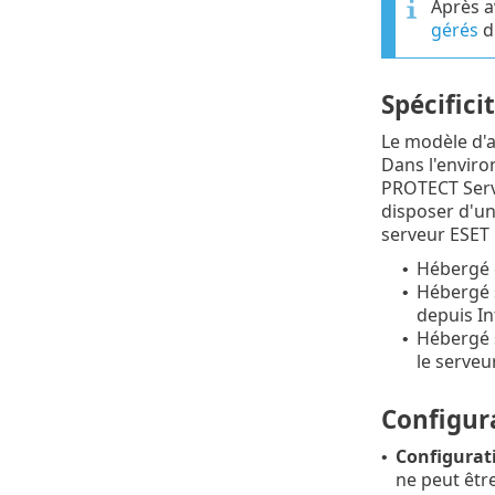
Après a
gérés
d
Spécific
Le modèle d'a
Dans l'enviro
PROTECT Serv
disposer d'un
serveur ESET
Hébergé 
•
Hébergé s
•
depuis In
Hébergé s
•
le serveu
Configur
Configurati
•
ne peut être