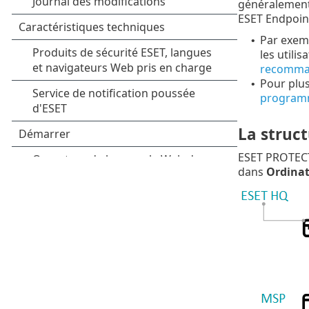
généralement 
ESET Endpoint
Par exemp
•
les utili
recomman
Pour plus
•
programm
La struct
ESET PROTECT
dans
Ordinat