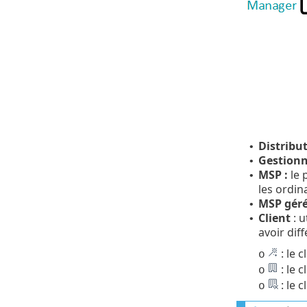
Distribut
•
Gestionn
•
MSP :
le 
•
les ordin
MSP géré
•
Client
: u
•
avoir dif
: le 
o
: le c
o
: le c
o