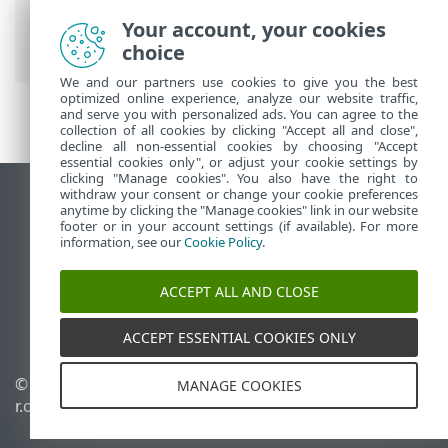
Prem
>
ESET PROTECT On-Prem pour les
fournisseurs de services gérés
> Ignorer
Your account, your cookies
la configuration du client MSP
choice
We and our partners use cookies to give you the best
optimized online experience, analyze our website traffic,
and serve you with personalized ads. You can agree to the
collection of all cookies by clicking "Accept all and close",
decline all non-essential cookies by choosing "Accept
essential cookies only", or adjust your cookie settings by
clicking "Manage cookies". You also have the right to
withdraw your consent or change your cookie preferences
Afficher le site pour ordinateur de bureau
anytime by clicking the "Manage cookies" link in our website
footer or in your account settings (if available). For more
End of Life
information, see our
Cookie Policy
.
Base de connaissances ESET
Forum ESET
ACCEPT ALL AND CLOSE
ESET Status Portal
Assistance régionale
ACCEPT ESSENTIAL COOKIES ONLY
© 1992 - 2026 ESET, spol. s
Gérer les témoins
MANAGE COOKIES
r.o. - Tous droits réservés.
Politique relative aux
témoins