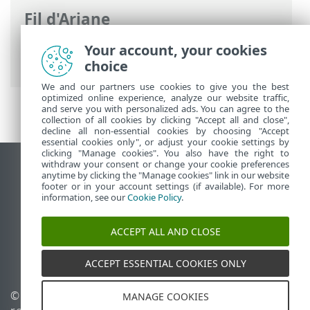
Fil d'Ariane
Aide en ligne d'ESET
>
ESET PROTECT On-
Your account, your cookies
Prem
>
Démarrer
choice
We and our partners use cookies to give you the best
optimized online experience, analyze our website traffic,
and serve you with personalized ads. You can agree to the
collection of all cookies by clicking "Accept all and close",
decline all non-essential cookies by choosing "Accept
essential cookies only", or adjust your cookie settings by
clicking "Manage cookies". You also have the right to
withdraw your consent or change your cookie preferences
Afficher le site pour ordinateur de bureau
anytime by clicking the "Manage cookies" link in our website
footer or in your account settings (if available). For more
End of Life
information, see our
Cookie Policy
.
Base de connaissances ESET
Forum ESET
ACCEPT ALL AND CLOSE
ESET Status Portal
Assistance régionale
ACCEPT ESSENTIAL COOKIES ONLY
© 1992 - 2026 ESET, spol. s
Gérer les témoins
MANAGE COOKIES