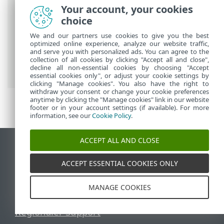
Navigationshilfe
Your account, your cookies
choice
ESET Online-Hilfe
>
ESET PROTECT On-
Prem
>
Verwendung von ESET PROTECT
We and our partners use cookies to give you the best
optimized online experience, analyze our website traffic,
On-Prem
>
ESET PROTECT On-Prem
and serve you with personalized ads. You can agree to the
Hauptmenü
>
Computer
>
collection of all cookies by clicking "Accept all and close",
decline all non-essential cookies by choosing "Accept
Computerdetails
essential cookies only", or adjust your cookie settings by
clicking "Manage cookies". You also have the right to
withdraw your consent or change your cookie preferences
anytime by clicking the "Manage cookies" link in our website
footer or in your account settings (if available). For more
information, see our
Cookie Policy
.
ACCEPT ALL AND CLOSE
Desktop-Site anzeigen
End of Life
ACCEPT ESSENTIAL COOKIES ONLY
ESET Knowledgebase
ESET-Forum
MANAGE COOKIES
ESET Status Portal
Regionaler Support