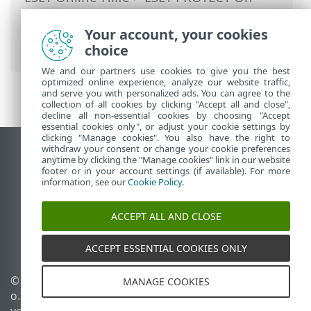
Prem
>
Erste Schritte
>
VDI,
Klonvorgänge und Hardwareerkennung
Your account, your cookies
> Master für Klonvorgang
choice
We and our partners use cookies to give you the best
optimized online experience, analyze our website traffic,
and serve you with personalized ads. You can agree to the
collection of all cookies by clicking "Accept all and close",
decline all non-essential cookies by choosing "Accept
essential cookies only", or adjust your cookie settings by
clicking "Manage cookies". You also have the right to
withdraw your consent or change your cookie preferences
Desktop-Site anzeigen
anytime by clicking the "Manage cookies" link in our website
footer or in your account settings (if available). For more
End of Life
information, see our
Cookie Policy
.
ESET Knowledgebase
ESET-Forum
ACCEPT ALL AND CLOSE
ESET Status Portal
Regionaler Support
ACCEPT ESSENTIAL COOKIES ONLY
© 1992 - 2026 ESET, spol. s r.
Cookies verwalten
MANAGE COOKIES
o. - Alle Rechte
Cookie-Richtlinie