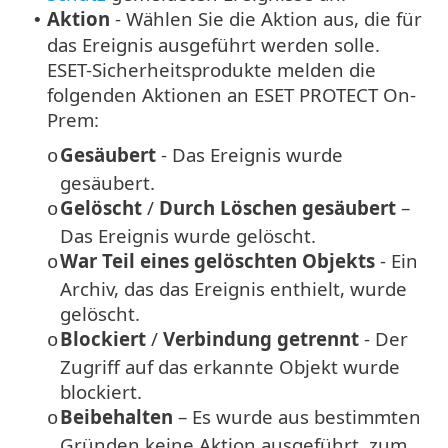
Aktion
- Wählen Sie die Aktion aus, die für
•
das Ereignis ausgeführt werden solle.
ESET-Sicherheitsprodukte melden die
folgenden Aktionen an ESET PROTECT On-
Prem:
Gesäubert
- Das Ereignis wurde
o
gesäubert.
Gelöscht
/
Durch Löschen gesäubert
–
o
Das Ereignis wurde gelöscht.
War Teil eines gelöschten Objekts
- Ein
o
Archiv, das das Ereignis enthielt, wurde
gelöscht.
Blockiert
/
Verbindung getrennt
- Der
o
Zugriff auf das erkannte Objekt wurde
blockiert.
Beibehalten
– Es wurde aus bestimmten
o
Gründen keine Aktion ausgeführt, zum