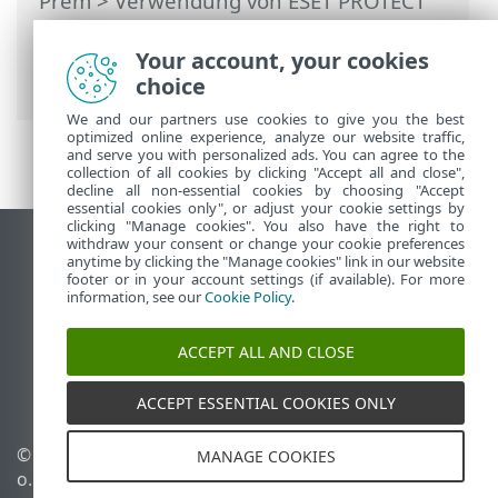
Prem
>
Verwendung von ESET PROTECT
On-Prem
>
ESET PROTECT On-Prem
Hauptmenü
>
Computer
>
Gruppen
>
Your account, your cookies
Zuweisen einer Policy zu einer Gruppe
choice
We and our partners use cookies to give you the best
optimized online experience, analyze our website traffic,
and serve you with personalized ads. You can agree to the
collection of all cookies by clicking "Accept all and close",
decline all non-essential cookies by choosing "Accept
essential cookies only", or adjust your cookie settings by
clicking "Manage cookies". You also have the right to
withdraw your consent or change your cookie preferences
Desktop-Site anzeigen
anytime by clicking the "Manage cookies" link in our website
footer or in your account settings (if available). For more
End of Life
information, see our
Cookie Policy
.
ESET Knowledgebase
ESET-Forum
ACCEPT ALL AND CLOSE
ESET Status Portal
Regionaler Support
ACCEPT ESSENTIAL COOKIES ONLY
© 1992 - 2026 ESET, spol. s r.
Cookies verwalten
MANAGE COOKIES
o. - Alle Rechte
Cookie-Richtlinie