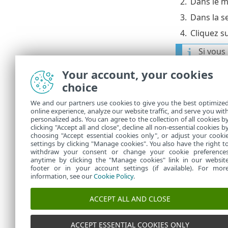
2.
Dans le m
3.
Dans la s
4.
Cliquez s
Si vous
Modifi
Your account, your cookies
d’une e
choice
5.
Choisisse
We and our partners use cookies to give you the best optimize
online experience, analyze our website traffic, and serve you wit
6.
Cliquez s
personalized ads. You can agree to the collection of all cookies b
7.
Cliquez s
clicking "Accept all and close", decline all non-essential cookies b
choosing "Accept essential cookies only", or adjust your cooki
settings by clicking "Manage cookies". You also have the right t
withdraw your consent or change your cookie preference
anytime by clicking the "Manage cookies" link in our websit
footer or in your account settings (if available). For mor
information, see our
Cookie Policy
.
ACCEPT ALL AND CLOSE
ACCEPT ESSENTIAL COOKIES ONLY