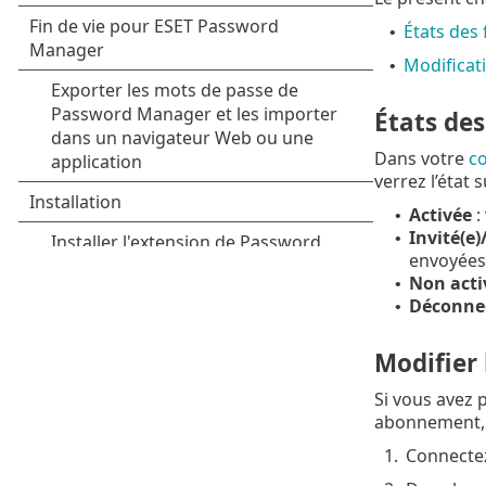
États des
•
Modifica
•
États de
Dans votre
c
verrez l’état
Activée
:
•
Invité(e
•
envoyées 
Non acti
•
Déconne
•
Modifier
Si vous avez 
abonnement, s
1.
Connecte