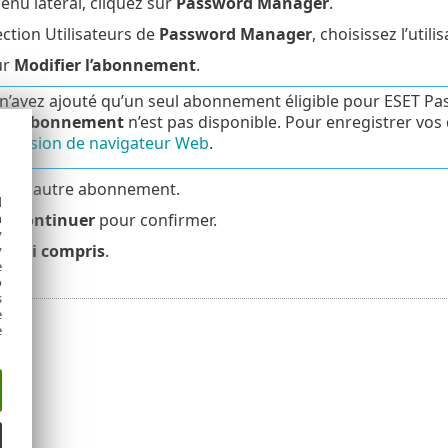
enu latéral, cliquez sur
Password Manager
.
ection Utilisateurs de
Password Manager
, choisissez l’utilis
ur
Modifier l’abonnement
.
 n’avez ajouté qu’un seul abonnement éligible pour ESET 
er l’abonnement
n’est pas disponible. Pour enregistrer vo
xtension de navigateur Web
.
z un autre abonnement.
d
h
ur
Continuer
pour confirmer.
y
ur
J'ai compris
.
y
e
o
s
e
e