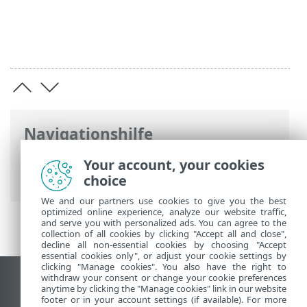
Navigationshilfe
ESET Online-Hilfe
>
ESET Password
Your account, your cookies
Manager
>
Installation
choice
We and our partners use cookies to give you the best
optimized online experience, analyze our website traffic,
and serve you with personalized ads. You can agree to the
collection of all cookies by clicking "Accept all and close",
decline all non-essential cookies by choosing "Accept
essential cookies only", or adjust your cookie settings by
clicking "Manage cookies". You also have the right to
withdraw your consent or change your cookie preferences
Desktop-Site anzeigen
anytime by clicking the "Manage cookies" link in our website
footer or in your account settings (if available). For more
End of Life