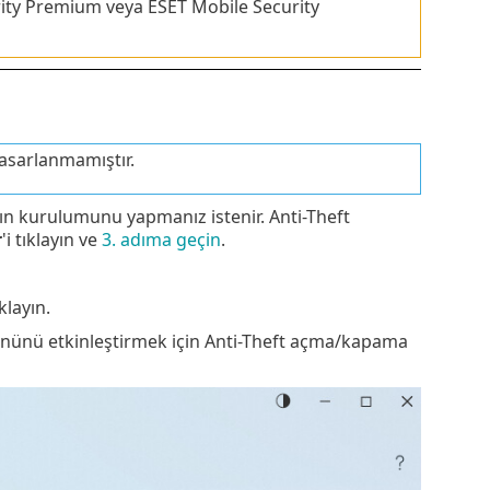
rity Premium veya ESET Mobile Security
asarlanmamıştır.
ın kurulumunu yapmanız istenir. Anti-Theft
r
'i tıklayın ve
3. adıma geçin
.
layın.
ürününü etkinleştirmek için Anti-Theft açma/kapama