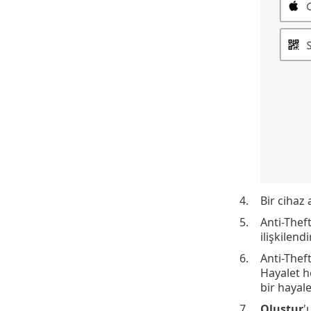
4.
Bir cihaz 
5.
Anti-Thef
ilişkilendir
6.
Anti-Theft
Hayalet h
bir hayale
7.
Oluştur
'