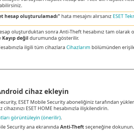
bilirsiniz.
et hesap oluşturulamadı"
hata mesajını alırsanız
ESET Tek
esap oluşturduktan sonra Anti-Theft hesabınız tam olarak op
e
Kayıp değil
durumunda gösterilir.
abınızla ilgili tüm cihazlara
Cihazlarım
bölümünden erişileb
Android cihaz ekleyin
ecurity, ESET Mobile Security aboneliğiniz tarafından yüklen
 cihazınızı ESET HOME hesabınızla ilişkilendirin.
tları görüntüleyin (önerilir)
.
le Security ana ekranında
Anti-Theft
seçeneğine dokunun.