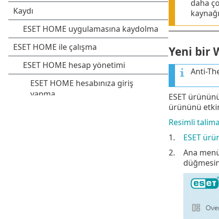
daha ço
kaynağı
Yeni bir
Anti-Th
ESET ürününü 
ürününü etkin
Resimli talima
1.
ESET ürü
2.
Ana men
düğmesini