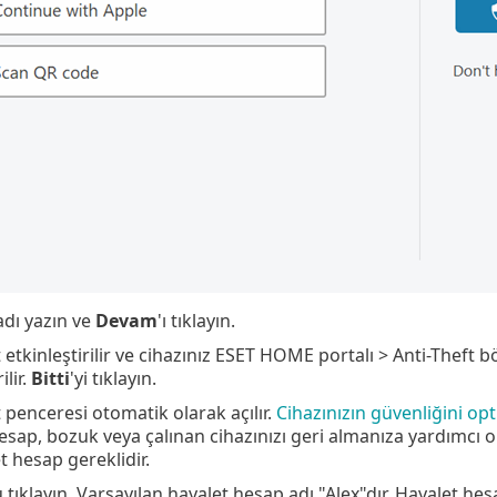
adı yazın ve
Devam
'ı tıklayın.
t etkinleştirilir ve cihazınız ESET HOME portalı > Anti-Theft
ilir.
Bitti
'yi tıklayın.
 penceresi otomatik olarak açılır.
Cihazınızın güvenliğini op
esap, bozuk veya çalınan cihazınızı geri almanıza yardımcı o
t hesap gereklidir.
u tıklayın. Varsayılan hayalet hesap adı "Alex"dır. Hayalet he