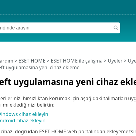
Yardım
>
ESET HOME
>
ESET HOME ile çalışma
>
Üyeler
>
Üye
eft uygulamasına yeni cihaz ekleme
eft uygulamasına yeni cihaz ek
verilerinizi hırsızlıktan korumak için aşağıdaki talimatları 
 mı eklediğinizi belirtin:
Windows cihaz ekleyin
Android cihaz ekleyin
r cihazı doğrudan ESET HOME web portalından ekleyemezsin