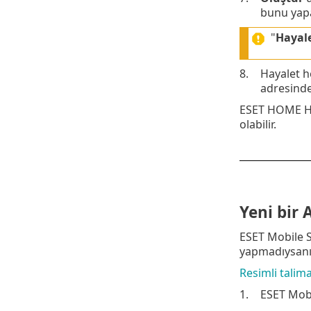
bunu yapa
"
Hayal
8.
Hayalet h
adresind
ESET HOME Hes
olabilir.
Yeni bir 
ESET Mobile S
yapmadıysanız
Resimli talima
1.
ESET Mobi