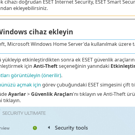
k cihazı doğrudan ESET Internet Security, ESET Smart Secu
ndan ekleyebilirsiniz.
 Windows cihaz ekleyin
eft, Microsoft Windows Home Server'da kullanılmak üzere t
yükleyip etkinleştirdikten sonra ek ESET güvenlik araçların
leştirmek için
Anti-Theft
seçeneğinin yanındaki
Etki̇nleşti̇
tları görüntüleyin (önerilir)
.
nünüzü açmak için
görev çubuğundaki ESET simgesini çift tık
üde
Ayarlar
>
Güvenlik Araçları
'nı tıklayın ve Anti-Theft 
 tıklayın.