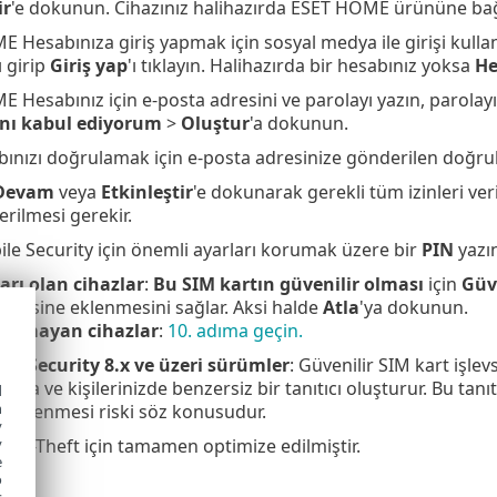
ir
'e dokunun. Cihazınız halihazırda ESET HOME ürününe ba
 Hesabınıza giriş yapmak için sosyal medya ile girişi kulla
ı girip
Giriş yap
'ı tıklayın. Halihazırda bir hesabınız yoksa
He
 Hesabınız için e-posta adresini ve parolayı yazın, parolay
ını kabul ediyorum
>
Oluştur
'a dokunun.
bınızı doğrulamak için e-posta adresinize gönderilen doğrul
/Devam
veya
Etkinleştir
'e dokunarak gerekli tüm izinleri ver
verilmesi gerekir.
le Security için önemli ayarları korumak üzere bir
PIN
yazı
arı olan cihazlar
:
Bu SIM kartın güvenilir olması
için
Güv
listesine eklenmesini sağlar. Aksi halde
Atla
'ya dokunun.
ı olmayan cihazlar
:
10. adıma geçin.
le Security 8.x ve üzeri sürümler
: Güvenilir SIM kart işlev
ızda ve kişilerinizde benzersiz bir tanıtıcı oluşturur. Bu tanıt
d
h
ngellenmesi riski söz konusudur.
y
 Anti-Theft için tamamen optimize edilmiştir.
y
e
o