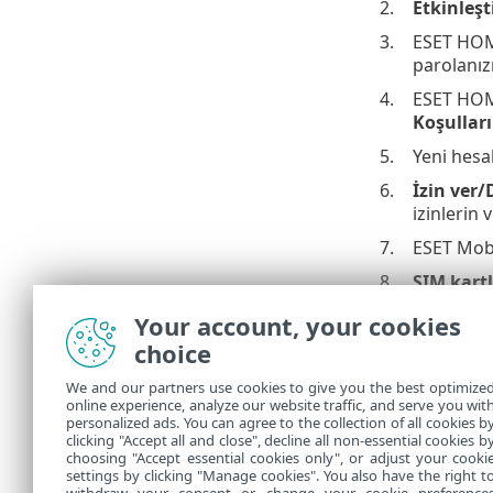
2.
Etkinleşt
3.
ESET HOME
parolanız
4.
ESET HOME
Koşullar
5.
Yeni hesa
6.
İzin ver
izinlerin 
7.
ESET Mobi
8.
SIM kartl
güvenilir 
Your account, your cookies
SIM kart
choice
9.
ESET Mobi
SIM kartın
We and our partners use cookies to give you the best optimize
online experience, analyze our website traffic, and serve you wit
cihazın e
personalized ads. You can agree to the collection of all cookies b
10.
Bu cihaz,
clicking "Accept all and close", decline all non-essential cookies b
choosing "Accept essential cookies only", or adjust your cooki
settings by clicking "Manage cookies". You also have the right t