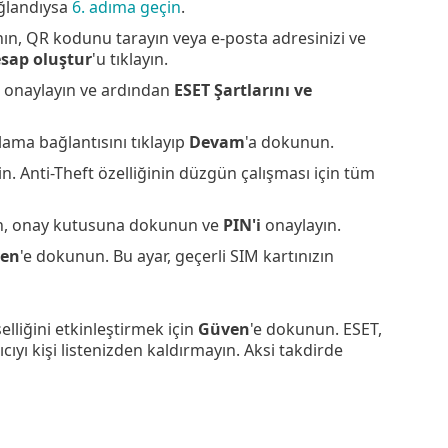
ğlandıysa
6. adıma geçin
.
nın, QR kodunu tarayın veya e-posta adresinizi ve
sap oluştur
'u tıklayın.
ı onaylayın ve ardından
ESET Şartlarını ve
ama bağlantısını tıklayıp
Devam
'a dokunun.
in. Anti-Theft özelliğinin düzgün çalışması için tüm
n, onay kutusuna dokunun ve
PIN'i
onaylayın.
en
'e dokunun. Bu ayar, geçerli SIM kartınızın
selliğini etkinleştirmek için
Güven
'e dokunun. ESET,
ıcıyı kişi listenizden kaldırmayın. Aksi takdirde